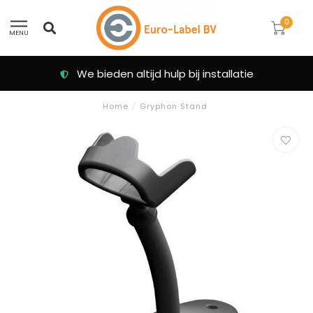
0
MENU
We bieden altijd hulp bij installatie
Home
/
Gryphon Stand