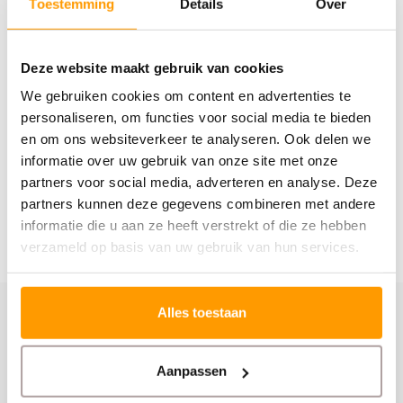
Toestemming
Details
Over
Specificaties
Deze website maakt gebruik van cookies
Reviews
We gebruiken cookies om content en advertenties te
personaliseren, om functies voor social media te bieden
Gerelateerde producten
en om ons websiteverkeer te analyseren. Ook delen we
informatie over uw gebruik van onze site met onze
partners voor social media, adverteren en analyse. Deze
partners kunnen deze gegevens combineren met andere
informatie die u aan ze heeft verstrekt of die ze hebben
verzameld op basis van uw gebruik van hun services.
Alles toestaan
Schrijf je hier in voor onze nieuwsbrief
Ontvang onze nieuwste aanbiedingen en
Aanpassen
kortingscodes