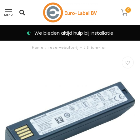
0
MENU
We bieden altijd hulp bij installatie
Home
/
reservebatterij – Lithium-Ion