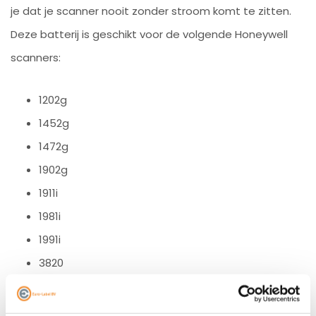
je dat je scanner nooit zonder stroom komt te zitten.
Deze batterij is geschikt voor de volgende Honeywell
scanners:
1202g
1452g
1472g
1902g
1911i
1981i
1991i
3820
3820i