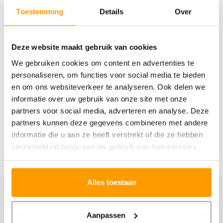
Bestel vandaag nog bij Euro‑Label en zorg dat je
Toestemming
Details
Over
Honeywell scanners altijd klaar zijn om te scannen!
Specificaties
Deze website maakt gebruik van cookies
We gebruiken cookies om content en advertenties te
Reviews
personaliseren, om functies voor social media te bieden
en om ons websiteverkeer te analyseren. Ook delen we
Gerelateerde producten
informatie over uw gebruik van onze site met onze
partners voor social media, adverteren en analyse. Deze
partners kunnen deze gegevens combineren met andere
informatie die u aan ze heeft verstrekt of die ze hebben
verzameld op basis van uw gebruik van hun services.
Alles toestaan
Schrijf je hier in voor onze nieuwsbrief
Aanpassen
Ontvang onze nieuwste aanbiedingen en