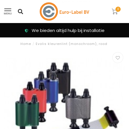
0
MENU
We bieden altijd hulp bij installatie
Home
/
Evolis kleurenlint (monochroom), rood