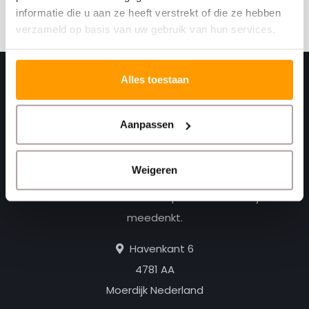
Abonneer
informatie die u aan ze heeft verstrekt of die ze hebben
verzameld op basis van uw gebruik van hun services.
Alles toestaan
Aanpassen
Weigeren
Print. Plak. Klaar. Met een partner die met je
meedenkt.
Havenkant 6
4781 AA
Moerdijk Nederland