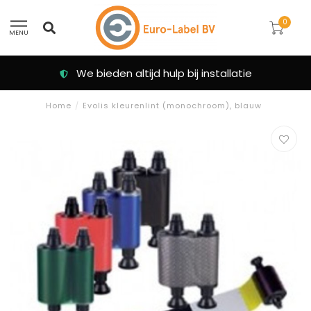
0
MENU
We bieden altijd hulp bij installatie
Home
/
Evolis kleurenlint (monochroom), blauw