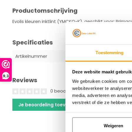
Productomschrijving
Evolis kleuren inktlint (YMCKO-K), geschikt voor: Prima
Specificaties
Toestemming
Artikelnummer
R6F003EAA
Deze website maakt gebruik
9,3
Reviews
We gebruiken cookies om cont
websiteverkeer te analyseren
0 beoordelingen
media, adverteren en analys
verstrekt of die ze hebben v
Je beoordeling toevoegen
Weigeren