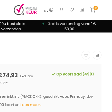
0
NL
00u besteld is
Gratis verzending vanaf €
 verzonden
50,00
€74,93
Op voorraad (490)
Excl. btw
cl. btw
uren inktlint (YMCKO-K), geschikt voor: Primacy, tbv
200 kaarten
Lees meer..