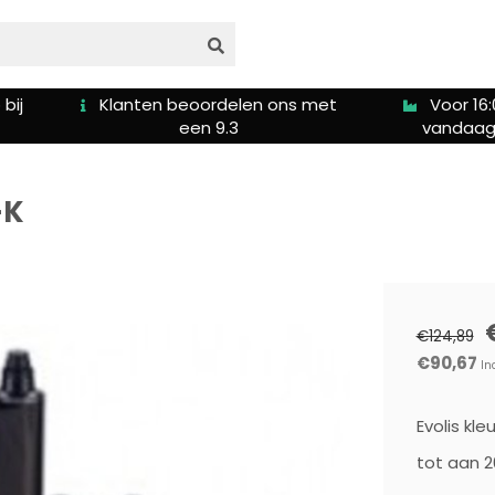
bij
Klanten beoordelen ons met
Voor 16:
een 9.3
vandaag
-K
€124,89
€90,67
In
Evolis kle
tot aan 