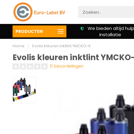
Gratis verzending vanaf €
We bieden altijd hulp 
PRODUCTEN
50,00
installatie
Home
/
Evolis kleuren inktlint YMCKO-K
Evolis kleuren inktlint YMCKO
0 beoordelingen