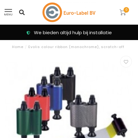
0
MENU
We bieden altijd hulp bij installatie
Home
/
Evolis colour ribbon (monochrome), scratch-off