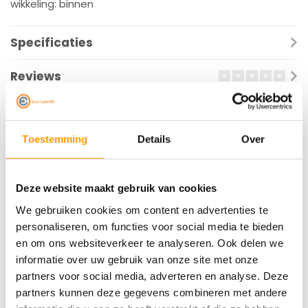
wikkeling: binnen
Specificaties
Reviews
Gerelateerde producten
BESPAAR
Toestemming
Details
Over
Deze website maakt gebruik van cookies
We gebruiken cookies om content en advertenties te
personaliseren, om functies voor social media te bieden
en om ons websiteverkeer te analyseren. Ook delen we
informatie over uw gebruik van onze site met onze
partners voor social media, adverteren en analyse. Deze
TIP: 12 stuks TTR 110-
12 rollen van 2400
partners kunnen deze gegevens combineren met andere
300 premium wax -
labels - Vellum -