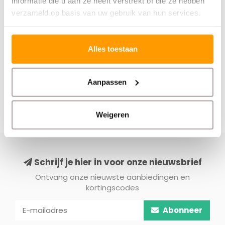
informatie die u aan ze heeft verstrekt of die ze hebben
Bespaar flink!
50x30mm
verzameld op basis van uw gebruik van hun services.
€115,00
€150,00
€160,00
€155,00
Alles toestaan
Aanpassen
Weigeren
Schrijf je hier in voor onze nieuwsbrief
Ontvang onze nieuwste aanbiedingen en
kortingscodes
Abonneer