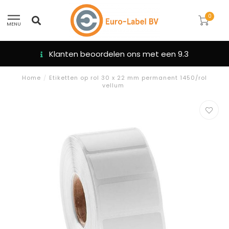
0
MENU
Klanten beoordelen ons met een 9.3
Home
/
Etiketten op rol 30 x 22 mm permanent 1450/rol
vellum