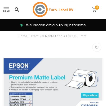
0
MENU
We bieden altijd hulp bij installatie
Home
/
Premium Matte Labels | 102 x 51 mm