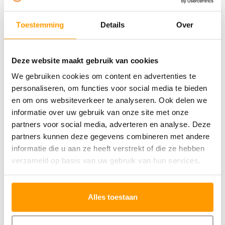
Bel ons of start een chat via de website.
Wij denken
graag met je mee.
Toestemming
Details
Over
Print. Plak. Klaar.
Deze website maakt gebruik van cookies
Met een partner die met je meedenkt.
We gebruiken cookies om content en advertenties te
personaliseren, om functies voor social media te bieden
Specificaties
en om ons websiteverkeer te analyseren. Ook delen we
informatie over uw gebruik van onze site met onze
Reviews
partners voor social media, adverteren en analyse. Deze
partners kunnen deze gegevens combineren met andere
Gerelateerde producten
informatie die u aan ze heeft verstrekt of die ze hebben
verzameld op basis van uw gebruik van hun services.
Alles toestaan