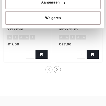
Aanpassen
Weigeren
EPSON
EPSON
High Gloss Labels | 76
PP Matte Labels | 105
x 127 mm
mm x 29 m
€17,00
€27,00