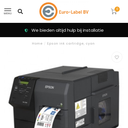
0
MENU
Klanten beoordelen ons met een 9.3
Home
/
Epson ink cartridge, cyan