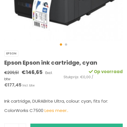
EPSON
Epson Epson ink cartridge, cyan
€146,65
Op voorraad
€209,51
Excl.
Stukprijs: €0,00 /
btw
€177,45
Incl. btw
Ink cartridge, DURABrite Ultra, colour: cyan, fits for:
ColorWorks C7500
Lees meer..