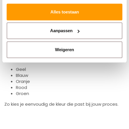
Alles toestaan
Ook verkrijgbaar in andere kleuren
Aanpassen
Wil je werken met kleurcodes in je magazijn of
verzending? Deze Dymo 4XL compatible labels zijn
Weigeren
verkrijgbaar in meerdere kleuren, zoals:
Geel
Blauw
Oranje
Rood
Groen
Zo kies je eenvoudig de kleur die past bij jouw proces.