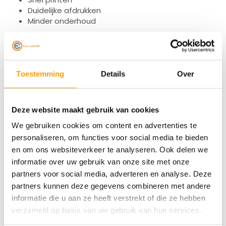
Duidelijke afdrukken
Minder onderhoud
Slim inkopen met staffelkorting
Toestemming
Details
Over
Bestel je vaker of gebruik je veel verzendlabels? Dan
Deze website maakt gebruik van cookies
profiteer je bij Euro-Label van staffelkortingen.
We gebruiken cookies om content en advertenties te
personaliseren, om functies voor social media te bieden
Kies eenvoudig de hoeveelheid die bij jouw situatie
en om ons websiteverkeer te analyseren. Ook delen we
informatie over uw gebruik van onze site met onze
past. Heb je meer nodig dan de aangegeven staffel?
partners voor social media, adverteren en analyse. Deze
Neem gerust contact met ons op, dan denken we met
partners kunnen deze gegevens combineren met andere
je mee.
informatie die u aan ze heeft verstrekt of die ze hebben
verzameld op basis van uw gebruik van hun services.