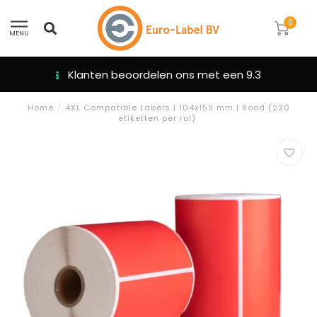
0
MENU
Klanten beoordelen ons met een 9.3
Home
/
4XL Compatible Labels | 104x159 mm | Rood (220
etiketten per rol)