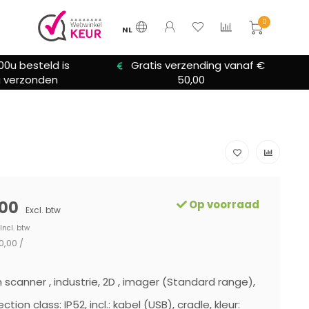
0
NL
00u besteld is
Gratis verzending vanaf €
 verzonden
50,00
00
Op voorraad
Excl. btw
Incl. btw
0,00 /
 scanner , industrie, 2D , imager (Standard range),
ection class: IP52, incl.: kabel (USB), cradle, kleur: