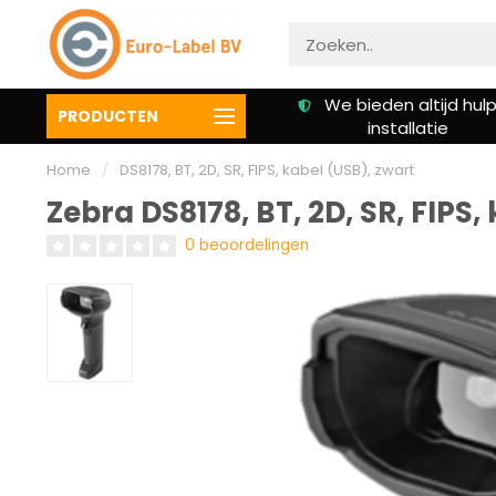
Gratis verzending vanaf €
We bieden altijd hulp 
PRODUCTEN
50,00
installatie
Home
/
DS8178, BT, 2D, SR, FIPS, kabel (USB), zwart
Zebra DS8178, BT, 2D, SR, FIPS,
0 beoordelingen