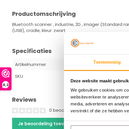
Productomschrijving
Bluetooth scanner , industrie, 2D , imager (Standard range
(USB), cradle, kleur: zwart
Specificaties
Toestemming
Artikelnummer
DS8178-SR7
SKU
DS8178-SR7
Deze website maakt gebruik
9,3
We gebruiken cookies om cont
websiteverkeer te analyseren
Reviews
media, adverteren en analys
0 beoordelingen
verstrekt of die ze hebben v
Je beoordeling toevoegen