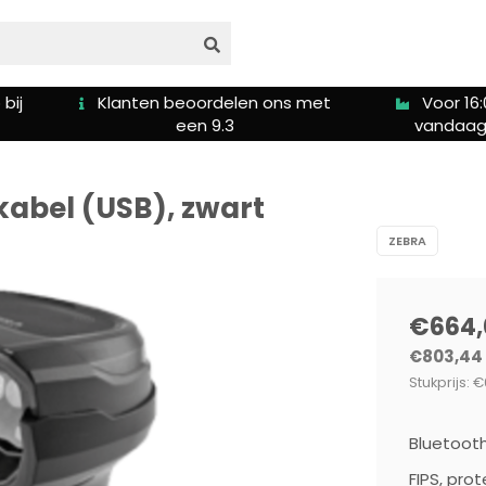
bij
Klanten beoordelen ons met
Voor 16:
een 9.3
vandaag
 kabel (USB), zwart
ZEBRA
€664,
€803,44
Stukprijs: €
Bluetooth
FIPS, prot