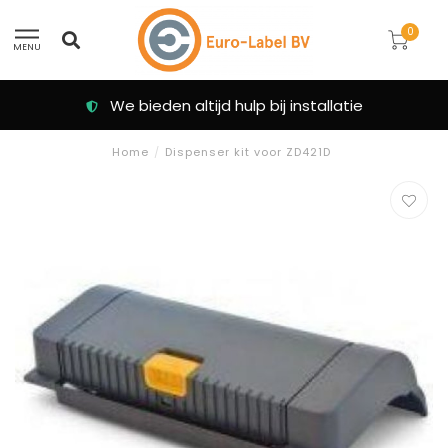
0
MENU
We bieden altijd hulp bij installatie
Home
/
Dispenser kit voor ZD421D