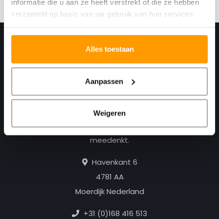
informatie die u aan ze heeft verstrekt of die ze hebben
verzameld op basis van uw gebruik van hun services.
Alles toestaan
Aanpassen
Weigeren
Print. Plak. Klaar. Met een partner die met je
meedenkt.
Havenkant 6
4781 AA
Moerdijk Nederland
+31 (0)168 416 513