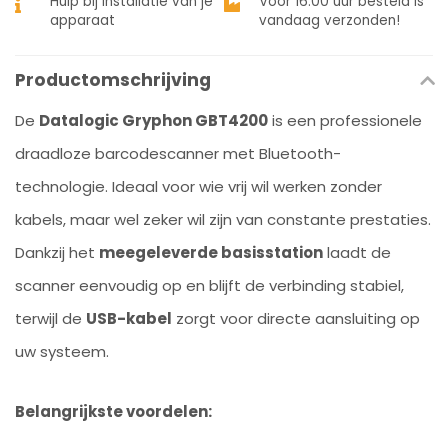
Hulp bij installatie van je
Voor 16:00 uur besteld is
apparaat
vandaag verzonden!
Productomschrijving
De
Datalogic Gryphon GBT4200
is een professionele
draadloze barcodescanner met Bluetooth-
technologie. Ideaal voor wie vrij wil werken zonder
kabels, maar wel zeker wil zijn van constante prestaties.
Dankzij het
meegeleverde basisstation
laadt de
scanner eenvoudig op en blijft de verbinding stabiel,
terwijl de
USB-kabel
zorgt voor directe aansluiting op
uw systeem.
Belangrijkste voordelen: