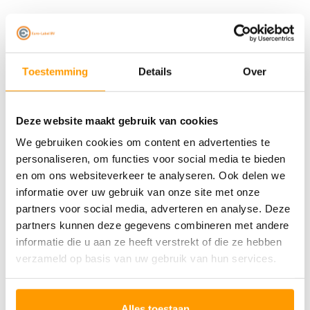
Winkels met druk kassaverkeer
Magazijnen en logistieke processen
Toestemming
Details
Over
Kantoor- en productieomgevingen
Met de
Gryphon GBT4200
haalt u een draadloze
Deze website maakt gebruik van cookies
scanner in huis die kracht, precisie en gebruiksgemak
We gebruiken cookies om content en advertenties te
combineert. Alles wat u nodig heeft om sneller en
personaliseren, om functies voor social media te bieden
slimmer te werken.
en om ons websiteverkeer te analyseren. Ook delen we
informatie over uw gebruik van onze site met onze
partners voor social media, adverteren en analyse. Deze
Specificaties
partners kunnen deze gegevens combineren met andere
informatie die u aan ze heeft verstrekt of die ze hebben
Reviews
verzameld op basis van uw gebruik van hun services.
Gerelateerde producten
Alles toestaan