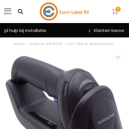
0
MENU
Klanten beoordelen ons met een 9.3
Home
/
Gryphon GBT4200 - Incl. USB en Basisstation