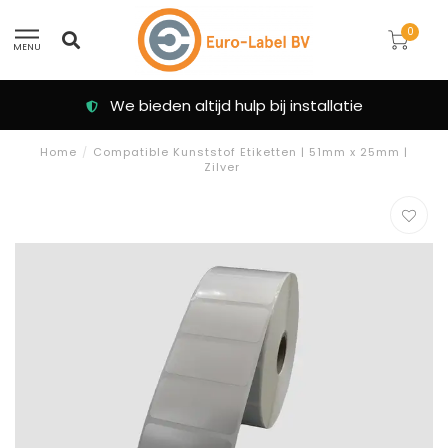
0
MENU
We bieden altijd hulp bij installatie
Home
/
Compatible Kunststof Etiketten | 51mm x 25mm |
Zilver