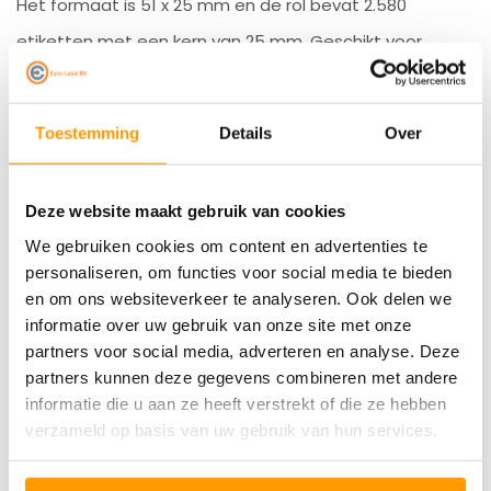
Het formaat is 51 x 25 mm en de rol bevat 2.580
etiketten met een kern van 25 mm. Geschikt voor
verschillende Zebra printers en ideaal voor dagelijks
gebruik.
Toestemming
Details
Over
Vragen of loop je tegen een probleem aan? Bel ons
Deze website maakt gebruik van cookies
of start een chat op de website - Wij helpen je
We gebruiken cookies om content en advertenties te
graag!
personaliseren, om functies voor social media te bieden
en om ons websiteverkeer te analyseren. Ook delen we
Specificaties
informatie over uw gebruik van onze site met onze
partners voor social media, adverteren en analyse. Deze
Reviews
partners kunnen deze gegevens combineren met andere
informatie die u aan ze heeft verstrekt of die ze hebben
Gerelateerde producten
verzameld op basis van uw gebruik van hun services.