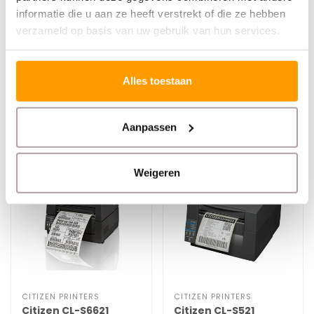
te gebruiken is? Dan zit je met de Citizen CL-S700III
informatie die u aan ze heeft verstrekt of die ze hebben
helemaal goed.
verzameld op basis van uw gebruik van hun services.
Specificaties
Alles toestaan
Reviews
Aanpassen
Gerelateerde producten
Weigeren
CITIZEN PRINTERS
CITIZEN PRINTERS
Citizen CL-S6621
Citizen CL-S521