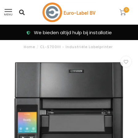
0
MENU
ijd hulp bij installatie
Klanten beoorde
Home
/
CL-S700III - Industriële Labelprinter