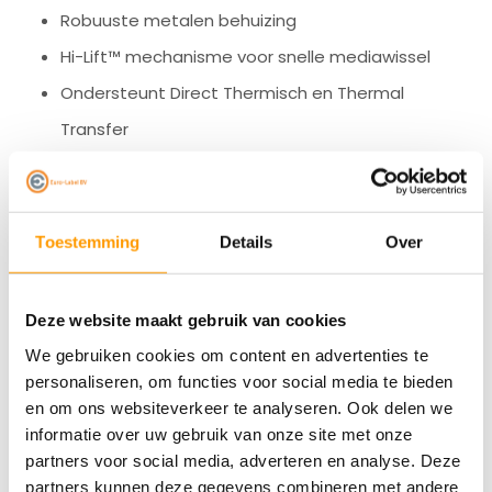
Robuuste metalen behuizing
Hi-Lift™ mechanisme voor snelle mediawissel
Ondersteunt Direct Thermisch en Thermal
Transfer
Standaard USB en serieel, netwerkopties
beschikbaar
Toestemming
Details
Over
De CL-S700III is gebouwd voor betrouwbaarheid. Met
zijn stevige constructie, gebruiksvriendelijke bediening
en hoge snelheid is dit een perfecte keuze voor
Deze website maakt gebruik van cookies
We gebruiken cookies om content en advertenties te
bedrijven die elke dag op hun printer moeten kunnen
personaliseren, om functies voor social media te bieden
rekenen.
en om ons websiteverkeer te analyseren. Ook delen we
informatie over uw gebruik van onze site met onze
Zoek je een stevige en snelle labelprinter die makkelijk
partners voor social media, adverteren en analyse. Deze
partners kunnen deze gegevens combineren met andere