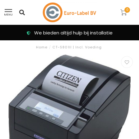
0
MENU
Klanten beoordelen ons met een 9.3
Home
/
CT-S801II | Incl. Voeding