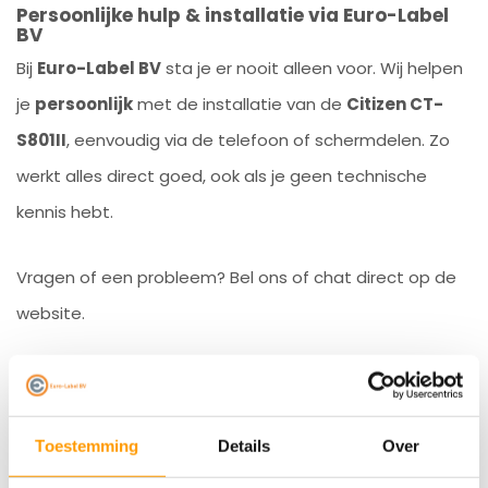
Persoonlijke hulp & installatie via Euro-Label
BV
Bij
Euro-Label BV
sta je er nooit alleen voor. Wij helpen
je
persoonlijk
met de installatie van de
Citizen CT-
S801II
, eenvoudig via de telefoon of schermdelen. Zo
werkt alles direct goed, ook als je geen technische
kennis hebt.
Vragen of een probleem? Bel ons of chat direct op de
website.
Bestel nu jouw Citizen CT-S801II bij Euro-Label BV en
ervaar hoe makkelijk en betrouwbaar bonnen
Toestemming
Details
Over
printen kan zijn.