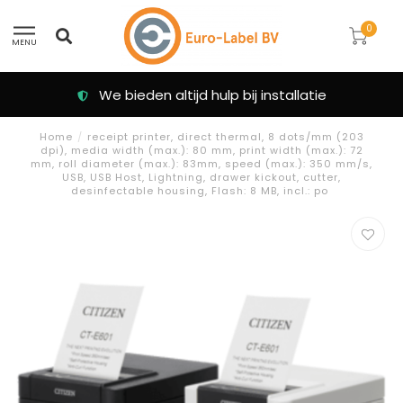
0
MENU
We bieden altijd hulp bij installatie
Home
/
receipt printer, direct thermal, 8 dots/mm (203
dpi), media width (max.): 80 mm, print width (max.): 72
mm, roll diameter (max.): 83mm, speed (max.): 350 mm/s,
USB, USB Host, Lightning, drawer kickout, cutter,
desinfectable housing, Flash: 8 MB, incl.: po