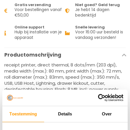
Gratis verzending
Niet goed? Geld terug
Voor bestellingen vanaf
Je hebt 14 dagen
€50,00
bedenktijd
Online support
Snelle levering
Hulp bij installatie van je
Voor 16:00 uur besteld is
apparaat
vandaag verzonden!
Productomschrijving
receipt printer, direct thermal, 8 dots/mm (203 dpi),
media width (max.): 80 mm, print width (max.): 72 mm,
roll diameter (max.): 83mm, speed (max.): 350 mm/s,
USB, USB Host, Lightning, drawer kickout, cutter,
desinfectable housing, Flash: 8 MB, incl.: power supply
unit, power cable, QSG, colour: black
Specificaties
Toestemming
Details
Over
Reviews