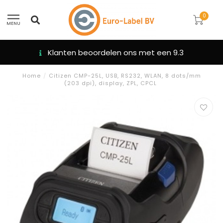
0
MENU
Klanten beoordelen ons met een 9.3
Home
/
Citizen CMP-25L, USB, RS232, WLAN, 8 dots/mm
(203 dpi), display, ZPL, CPCL