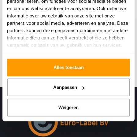
personaliseren, om functies voor social media te bieden
en om ons websiteverkeer te analyseren. Ook delen we
informatie over uw gebruik van onze site met onze
partners voor social media, adverteren en analyse. Deze
partners kunnen deze gegevens combineren met andere
Schrijf je hier in voor onze nieuwsbrief
informatie die u aan ze heeft verstrekt of die ze hebben
Ontvang onze nieuwste aanbiedingen en
verzameld op basis van uw gebruik van hun services.
kortingscodes
Abonneer
Alles toestaan
Aanpassen
Weigeren