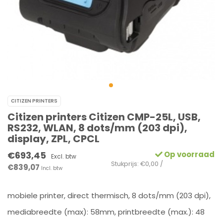
CITIZEN PRINTERS
Citizen printers Citizen CMP-25L, USB,
RS232, WLAN, 8 dots/mm (203 dpi),
display, ZPL, CPCL
€693,45
Op voorraad
Excl. btw
Stukprijs: €0,00 /
€839,07
Incl. btw
mobiele printer, direct thermisch, 8 dots/mm (203 dpi),
mediabreedte (max): 58mm, printbreedte (max.): 48