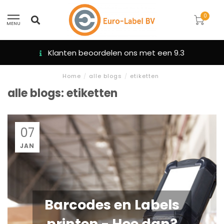
0
MENU
Klanten beoordelen ons met een 9.3
Home
/
alle blogs
/
etiketten
alle blogs: etiketten
07
JAN
Barcodes en Labels
printen - Hoe dan?