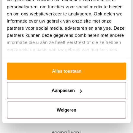
personaliseren, om functies voor social media te bieden
Zebra labelprinter print niet goed meer
en om ons websiteverkeer te analyseren. Ook delen we
informatie over uw gebruik van onze site met onze
Zebra Labelprinter schoonmaken
Zebra SP20
partners voor social media, adverteren en analyse. Deze
ZebraDesigner tips
partners kunnen deze gegevens combineren met andere
informatie die u aan ze heeft verstrekt of die ze hebben
verzameld op basis van uw gebruik van hun services.
Nieuwsbrief
Ontvang onze nieuwste aanbiedingen en
Alles toestaan
kortingscodes
Aanpassen
Abonneer
Weigeren
Pagina
1
van 1