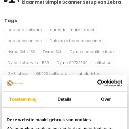
klaar met Simple Scanner Setup van Zebra
Tags
barcode software
barcodes maken excel
barcodescanners
Datalogic barcodescanners
dymo 104 x 159
Dymo 5XL
Dymo compatible labels
Dymo Labelwriter 550
Dymo S0722560
etiketten
GHS labels
GK420 callibreren
labelprinters
Presentatiescanner
S0904980
Simple Scanner Setup
Verpakkingsdozen
Toestemming
Details
Over
Verschil tussen GK420 en ZD421
Zebra barcodescanners
Zebra GK420 cleanining
Deze website maakt gebruik van cookies
Zebra GK420D instellingen
We gebruiken cookies om content en advertenties te