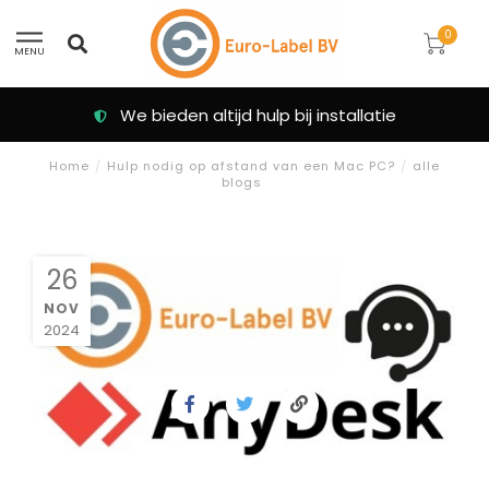
0
MENU
p bij installatie
Klanten beoordelen on
Home
/
Hulp nodig op afstand van een Mac PC?
/
alle
blogs
26
NOV
2024