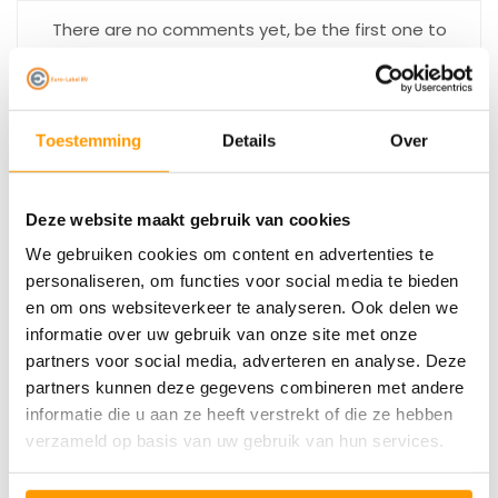
There are no comments yet, be the first one to
comment
Recente artikelen
Toestemming
Details
Over
22-07-2026
Euro-Label Basic of Strong: welk
verzendetiket past bij jouw verzending?
Deze website maakt gebruik van cookies
We gebruiken cookies om content en advertenties te
02-07-2026
personaliseren, om functies voor social media te bieden
Kenteken etiketten printen? Zo werkt het
en om ons websiteverkeer te analyseren. Ook delen we
informatie over uw gebruik van onze site met onze
11-06-2026
partners voor social media, adverteren en analyse. Deze
Zebra SE4710 vs SE5500: dit is het verschil
partners kunnen deze gegevens combineren met andere
informatie die u aan ze heeft verstrekt of die ze hebben
verzameld op basis van uw gebruik van hun services.
12-02-2026
Direct thermisch V.S. Thermisch Transfer
printen