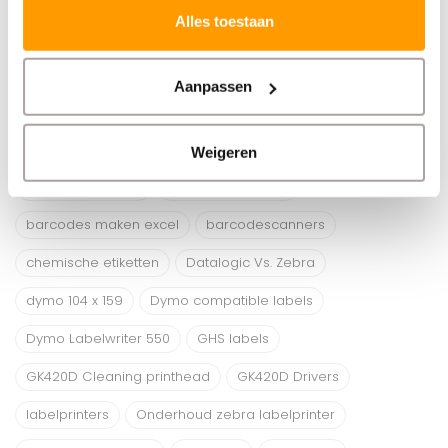
Alles toestaan
11-02-2026
Supersnel scannen én binnen 5 minuten
Aanpassen
klaar met Simple Scanner Setup van Zebra
Tags
Weigeren
1D streepjescode
barcode software
barcodes maken excel
barcodescanners
chemische etiketten
Datalogic Vs. Zebra
dymo 104 x 159
Dymo compatible labels
Dymo Labelwriter 550
GHS labels
GK420D Cleaning printhead
GK420D Drivers
labelprinters
Onderhoud zebra labelprinter