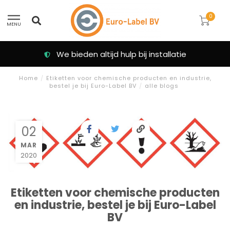
0
MENU
Klanten beoordelen ons met een 9.3
Home
/
Etiketten voor chemische producten en industrie,
bestel je bij Euro-Label BV
/
alle blogs
02
MAR
2020
Etiketten voor chemische producten
en industrie, bestel je bij Euro-Label
BV