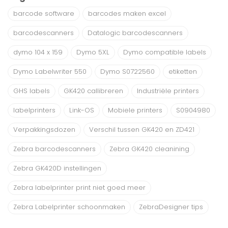
barcode software
barcodes maken excel
barcodescanners
Datalogic barcodescanners
dymo 104 x 159
Dymo 5XL
Dymo compatible labels
Dymo Labelwriter 550
Dymo S0722560
etiketten
GHS labels
GK420 callibreren
Industriële printers
labelprinters
Link-OS
Mobiele printers
S0904980
Verpakkingsdozen
Verschil tussen GK420 en ZD421
Zebra barcodescanners
Zebra GK420 cleanining
Zebra GK420D instellingen
Zebra labelprinter print niet goed meer
Zebra Labelprinter schoonmaken
ZebraDesigner tips