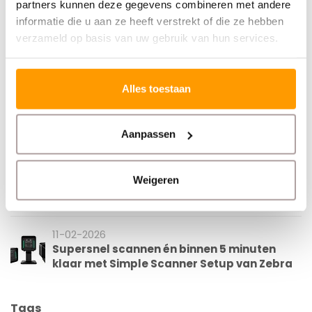
Euro-Label Basic of Strong: welk
partners kunnen deze gegevens combineren met andere
verzendetiket past bij jouw verzending?
informatie die u aan ze heeft verstrekt of die ze hebben
verzameld op basis van uw gebruik van hun services.
02-07-2026
Kenteken etiketten printen? Zo werkt het
Alles toestaan
11-06-2026
Zebra SE4710 vs SE5500: dit is het verschil
Aanpassen
12-02-2026
Weigeren
Direct thermisch V.S. Thermisch Transfer
printen
11-02-2026
Supersnel scannen én binnen 5 minuten
klaar met Simple Scanner Setup van Zebra
Tags