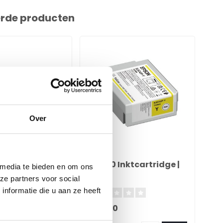
erde producten
Over
EPSON
EPS
ktcartridge |
C4000 Inktcartridge |
C3
 media te bieden en om ons
loss
Geel
Ye
ze partners voor social
nformatie die u aan ze heeft
€37,00
€2