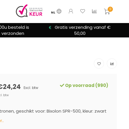
0
NL
00u besteld is
Gratis verzending vanaf €
 verzonden
50,00
€24,24
Op voorraad (990)
Excl. btw
cl. btw
tronen, geschikt voor: Bixolon SPR-500, kleur: zwart
..