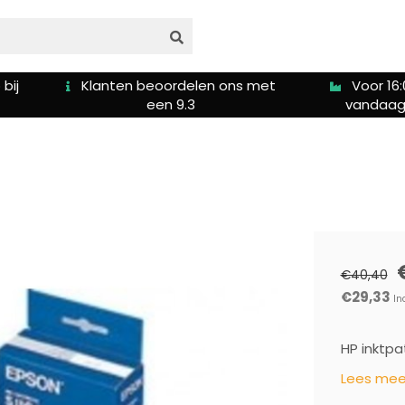
bij
Klanten beoordelen ons met
Voor 16:
een 9.3
vandaag
€40,40
€29,33
In
HP inktpa
Lees meer