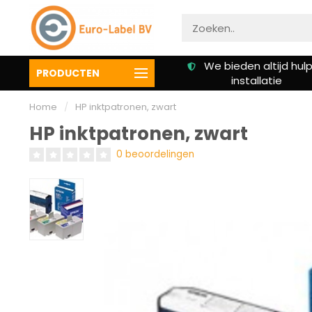
Gratis verzending vanaf €
We bieden altijd hulp 
PRODUCTEN
50,00
installatie
Home
/
HP inktpatronen, zwart
HP inktpatronen, zwart
0 beoordelingen