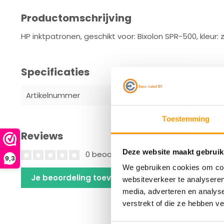
Productomschrijving
HP inktpatronen, geschikt voor: Bixolon SPR-500, kleur: 
Specificaties
Artikelnummer
JE47-00027
Toestemming
Reviews
Deze website maakt gebruik
0 beoordelingen
9,3
We gebruiken cookies om cont
Je beoordeling toevoegen
websiteverkeer te analyseren
media, adverteren en analys
verstrekt of die ze hebben v