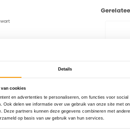
Gerelate
zwart
A
Details
 van cookies
EPSON
C4000 In
ent en advertenties te personaliseren, om functies voor social
Black G
. Ook delen we informatie over uw gebruik van onze site met on
e. Deze partners kunnen deze gegevens combineren met andere i
erzameld op basis van uw gebruik van hun services.
€37,00