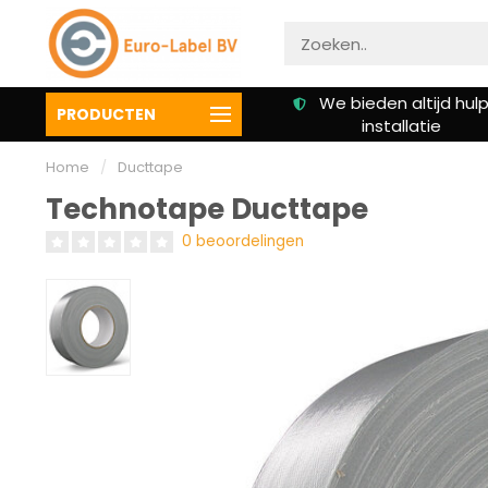
Gratis verzending vanaf €
We bieden altijd hulp 
PRODUCTEN
50,00
installatie
Home
/
Ducttape
Technotape Ducttape
0 beoordelingen