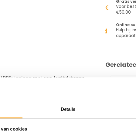
Gratis v
Voor best
€50,00
Online su
Hulp bij in
apparaat
Gerelate
LDPE-toplaag met een textiel drager
pe heeft een sterke, fijn geweven linnen
s; waterproof, hoge treksterkte, goede
- en breedterichting. UV-gestabiliseerd
Details
iker.
 van cookies