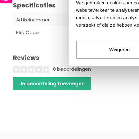
We gebruiken cookies om cont
Specificaties
websiteverkeer te analyseren
media, adverteren en analys
Artikelnummer
TTA01385
verstrekt of die ze hebben v
EAN Code
87173110022
Weigeren
Reviews
0 beoordelingen
Je beoordeling toevoegen