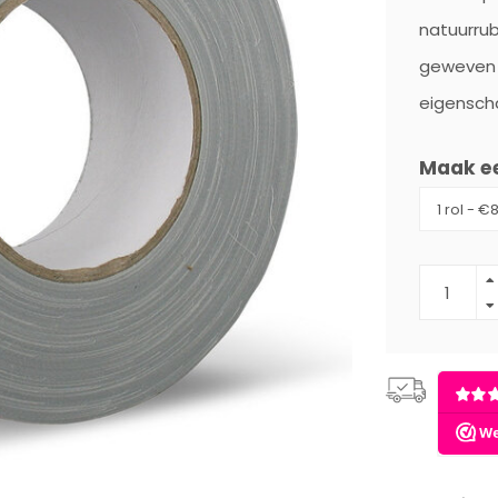
natuurrub
geweven 
eigensch
Maak e