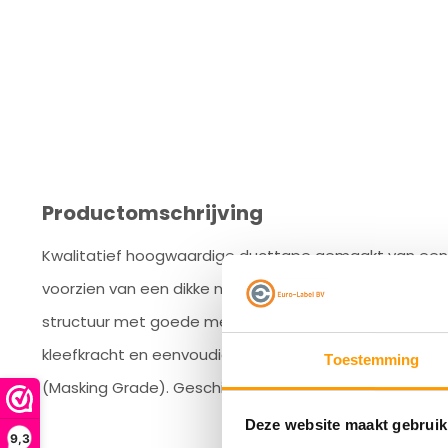
Productomschrijving
Kwalitatief hoogwaardige ducttape gemaakt van een 
voorzien van een dikke natuurrubber belijming. Deze ta
structuur met goede mechanische eigenschappen zoal
kleefkracht en eenvoudig handscheurbaar in de lengte
Toestemming
(Masking Grade). Geschikt voor de professionele gebru
Deze website maakt gebruik
9,3