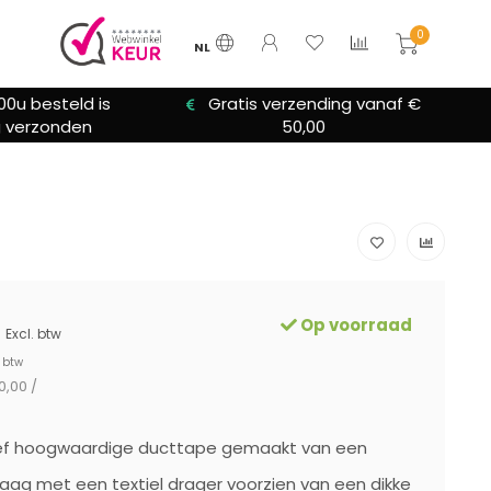
0
NL
00u besteld is
Gratis verzending vanaf €
 verzonden
50,00
Op voorraad
Excl. btw
. btw
0,00 /
ief hoogwaardige ducttape gemaakt van een
aag met een textiel drager voorzien van een dikke