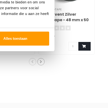
 media te bieden en om ons
ze partners voor social
PE
TECHNOTAPE
TEC
V - 50mm x 25m
311 Solvent Zilver
32
nformatie die u aan ze heeft
Ducttape - 48 mm x 50
x 
m
€6,74
€5
Alles toestaan