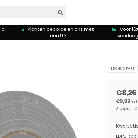
bij
Klanten beoordelen ons met
Voor 16:
een 9.3
vandaag
TECHNOTAPE
€8,26
€9,99
Incl
Stukprijs: €
Kwalitat
LDPE-topl