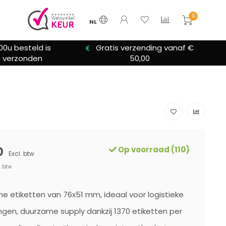
0
NL
ratis verzending vanaf €
We bieden altijd hulp bij
50,00
installatie
0
Op voorraad (110)
Excl. btw
. btw
e etiketten van 76x51 mm, ideaal voor logistieke
gen, duurzame supply dankzij 1370 etiketten per