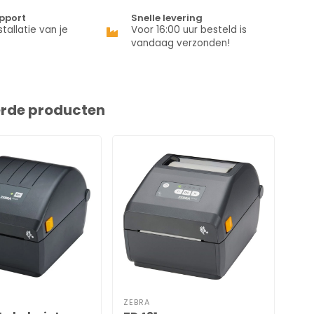
pport
Snelle levering
stallatie van je
Voor 16:00 uur besteld is
vandaag verzonden!
erde producten
ZEBRA
EUR