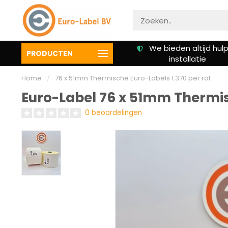
 €
We bieden altijd hulp bij
Klanten beoor
PRODUCTEN
installatie
een 
Home
/
76 x 51mm Thermische Euro-Labels 1.370 per rol
Euro-Label 76 x 51mm Thermisc
0 beoordelingen