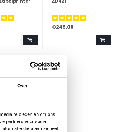
Labelprinter
ZD421
EL-
€245,00
€1
Over
 media te bieden en om ons
ze partners voor social
nformatie die u aan ze heeft