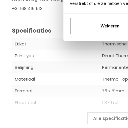
verstrekt of die ze hebben v
+31 168 416 513
Weigeren
Specificaties
Etiket
Thermische 
Printtype
Direct Ther
Belijming
Permanente 
Materiaal
Thermo Top
Formaat
76 x 51mm
Etiket / rol
1.370 rol
Alle specificat