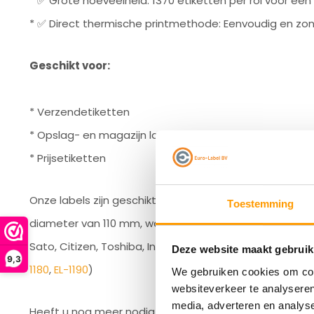
* ✅ Grote hoeveelheid: 1370 etiketten per rol voor een
* ✅ Direct thermische printmethode: Eenvoudig en zond
Geschikt voor:
* Verzendetiketten
* Opslag- en magazijn labels
* Prijsetiketten
Onze labels zijn geschikt voor een breed scala aan la
Toestemming
diameter van 110 mm, waaronder bekende merken zoa
Sato, Citizen, Toshiba, Intermec, Honeywell en natuurli
Deze website maakt gebruik
9,3
1180
,
EL-1190
)
We gebruiken cookies om cont
websiteverkeer te analyseren
media, adverteren en analys
Heeft u nog meer nodig dan de aangegeven staffel? B