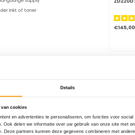
 langdurige supply
ZD220D 
er inkt of toner
€145,00
beldesktopprinters met een maximale rol-
Details
ls Zebra(
ZD220D
,
ZD241D
), TSC, Godex,
jk ons eigen merk Euro-Label printers!(
EL-
 van cookies
ent en advertenties te personaliseren, om functies voor social
. Ook delen we informatie over uw gebruik van onze site met on
e. Deze partners kunnen deze gegevens combineren met andere i
el ons zeker even op!