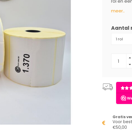
rol en ee
meer..
Aantal 
Gratis v
Voor best
€50,00