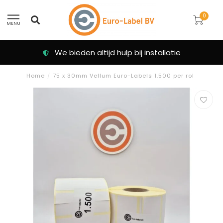
0
MENU
Klanten beoordelen ons met een 9.3
Home
/
75 x 30mm Vellum Euro-Labels 1.500 per rol