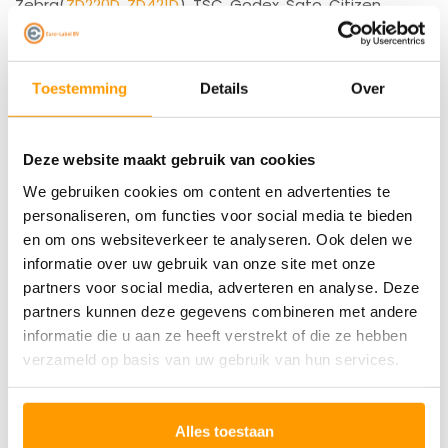
Zebra(
ZD220D
,
ZD421D
), TSC, Godex, Sato, Citizen,
Toshiba, Intermec, Honeywell en natuurlijk ons eigen
merk Euro-Label printers!(
EL-1180
,
EL-1190
)
Toestemming
Details
Over
Heeft u nog meer nodig dan de aangegeven staffel?
Deze website maakt gebruik van cookies
Bel ons zeker even op!
We gebruiken cookies om content en advertenties te
+31 168 416 513
personaliseren, om functies voor social media te bieden
en om ons websiteverkeer te analyseren. Ook delen we
Specificaties
informatie over uw gebruik van onze site met onze
partners voor social media, adverteren en analyse. Deze
Reviews
partners kunnen deze gegevens combineren met andere
informatie die u aan ze heeft verstrekt of die ze hebben
Gerelateerde producten
verzameld op basis van uw gebruik van hun services.
Alles toestaan