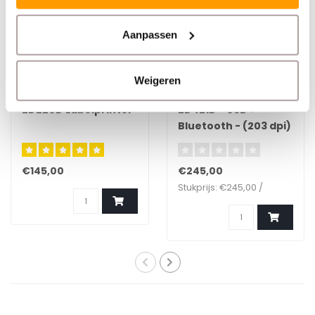
Aanpassen
Weigeren
ZEBRA
ZEBRA
ZD220D Labelprinter
ZD421D - USB +
Bluetooth - (203 dpi)
€145,00
€245,00
Stukprijs: €245,00 /