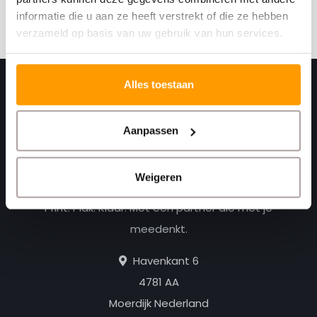
Abonneer
informatie die u aan ze heeft verstrekt of die ze hebben
verzameld op basis van uw gebruik van hun services.
Alles toestaan
Aanpassen
Weigeren
Print. Plak. Klaar. Met een partner die met je
meedenkt.
Havenkant 6
4781 AA
Moerdijk Nederland