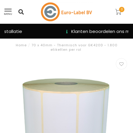
0
MENU
Klanten beoordelen ons met een 9.3
Home
/
70 x 40mm - Thermisch voor GK420D - 1.800
etiketten per rol