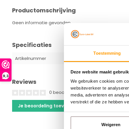
Productomschrijving
Geen informatie gevonden
Specificaties
Toestemming
Artikelnummer
017029
Deze website maakt gebruik
9,3
Reviews
We gebruiken cookies om cont
websiteverkeer te analyseren
0 beoordelingen
media, adverteren en analys
verstrekt of die ze hebben v
Je beoordeling toevoegen
Weigeren