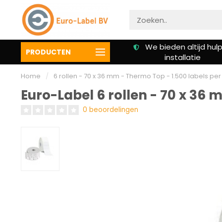
Gratis verzending vanaf €
We bieden altijd hulp 
PRODUCTEN
50,00
installatie
Home
/
6 rollen - 70 x 36 mm - Thermo Top - 1.500 labels per 
Euro-Label 6 rollen - 70 x 36 
0 beoordelingen