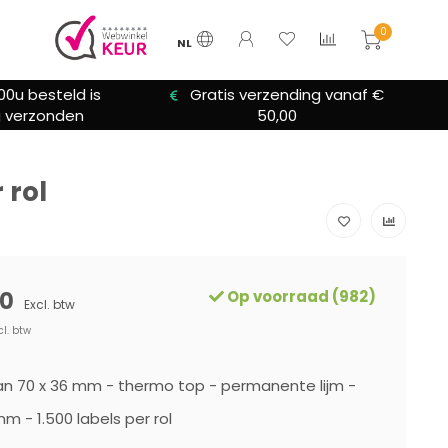
0
NL
00u besteld is
Gratis verzending vanaf €
 verzonden
50,00
 rol
0
Op voorraad (982)
Excl. btw
cl. btw
van 70 x 36 mm - thermo top - permanente lijm -
m - 1.500 labels per rol