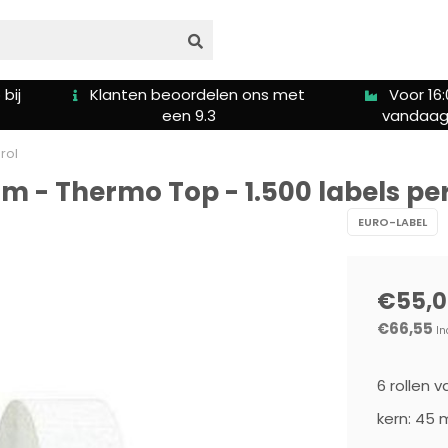
bij
Klanten beoordelen ons met
Voor 16:
een 9.3
vandaag
rol
mm - Thermo Top - 1.500 labels per
EURO-LABEL
€55,0
€66,55
In
6 rollen 
kern: 45 m