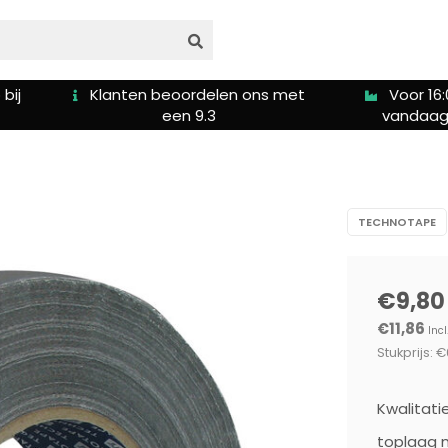
 ons met
Voor 16:00u besteld is
Gratis
vandaag verzonden
TECHNOTAPE
€9,80
€11,86
Incl
Stukprijs: €
Kwalitat
toplaag m