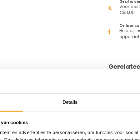
Gratis v
Voor best
€50,00
Online su
Hulp bij in
apparaat
Gerelate
plaag met een polyester drager voorzien
 hoge (aanvangs)kleefkracht en is breed
yourself gebruiker.
Details
 van cookies
ent en advertenties te personaliseren, om functies voor social
. Ook delen we informatie over uw gebruik van onze site met on