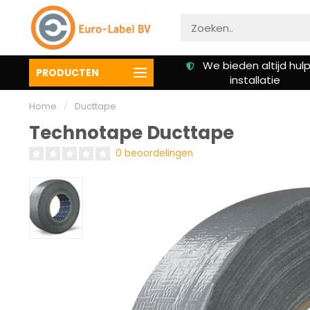
We bieden altijd hulp bij
Klanten beoordelen
PRODUCTEN
installatie
een 9.3
Home
/
Ducttape
Technotape Ducttape
0 beoordelingen