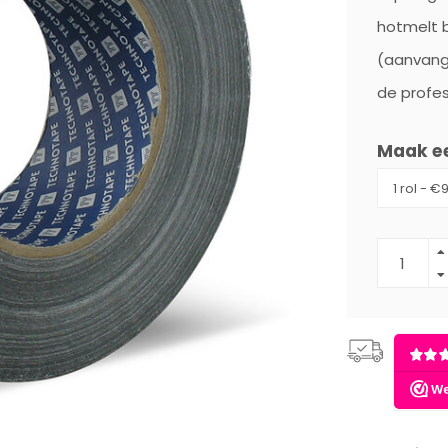
hotmelt b
(aanvangs
de profes
Maak e