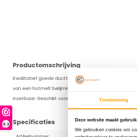
Productomschrijving
Kwalitatief goede ducttape gemaakt van een LDPE-to
van een hotmelt belijming. Deze tape heeft een extra
inzetbaar. Geschikt voor de professionele en de do-it-
Toestemming
Deze website maakt gebruik
Specificaties
9,3
We gebruiken cookies om cont
Artikelnummer
TTA00215
websiteverkeer te analyseren