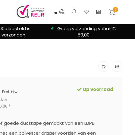
0
NL
 verzending vanaf €
We bieden altijd hulp bij
50,00
installatie
Op voorraad
Excl. btw
. btw
0,00 /
ief goede ducttape gemaakt van een LDPE-
et een polyester drager voorzien van een