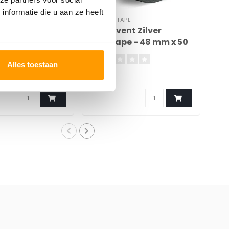
nformatie die u aan ze heeft
PE
TECHNOTAPE
TEC
V - 50mm x 25m
311 Solvent Zilver
32
Ducttape - 48 mm x 50
x 
m
Alles toestaan
€6,74
€5