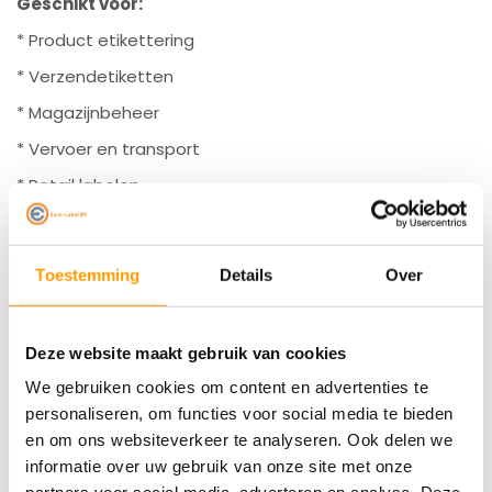
Geschikt voor:
* Product etikettering
* Verzendetiketten
* Magazijnbeheer
* Vervoer en transport
* Retail labelen
Onze labels zijn geschikt voor een breed scala aan
Toestemming
Details
Over
labeldesktopprinters met een maximale rol-diameter
van 110 mm, waaronder bekende merken zoals
Deze website maakt gebruik van cookies
Zebra(
ZD220D
,
ZD421D
) TSC, Godex, Sato, Citizen,
We gebruiken cookies om content en advertenties te
Toshiba, Intermec, Honeywell en natuurlijk ons eigen
personaliseren, om functies voor social media te bieden
merk Euro-Label printers!(
EL-1180
,
EL-1190
)
en om ons websiteverkeer te analyseren. Ook delen we
informatie over uw gebruik van onze site met onze