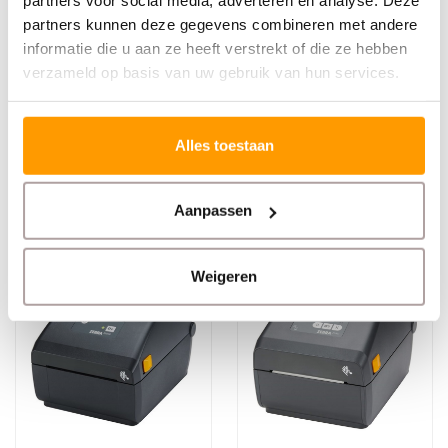
partners voor social media, adverteren en analyse. Deze
Heeft u nog meer nodig dan de aangegeven staffel?
partners kunnen deze gegevens combineren met andere
Bel ons zeker even op!
informatie die u aan ze heeft verstrekt of die ze hebben
verzameld op basis van uw gebruik van hun services.
+31 168 416 513
Specificaties
Alles toestaan
Reviews
Aanpassen
Gerelateerde producten
Weigeren