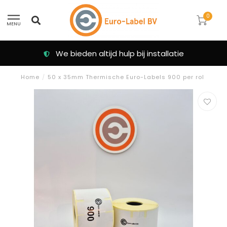
0
MENU
We bieden altijd hulp bij installatie
Home
/
50 x 35mm Thermische Euro-Labels 900 per rol