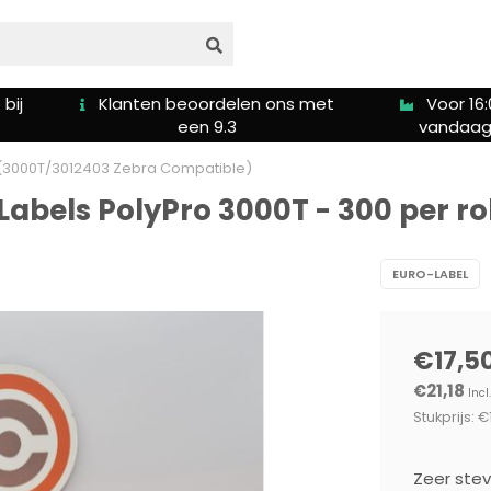
bij
Klanten beoordelen ons met
Voor 16:
een 9.3
vandaag
ol(3000T/3012403 Zebra Compatible)
Labels PolyPro 3000T - 300 per r
EURO-LABEL
€17,5
€21,18
Incl
Stukprijs: €
Zeer stev