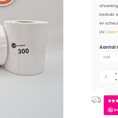
afwerking
bedrukt w
en scheu
UV.
Lees 
Aantal 