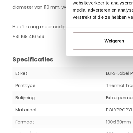
websiteverkeer te analyseren
diameter van 110 mm, waaronder bekende merken zoa
media, adverteren en analys
verstrekt of die ze hebben v
Heeft u nog meer nodig dan de aangegeven staffel? B
+31 168 416 513
Weigeren
Specificaties
Etiket
Euro-Label 
Printtype
Thermal Tran
Belijming
Extra perm
Materiaal
POLYPROPYL
Formaat
100x150mm