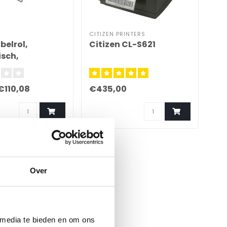
CITIZEN PRINTERS
EUR
belrol,
Citizen CL-S621
EL
isch,
2mm
€110,08
€435,00
€2
Over
 media te bieden en om ons