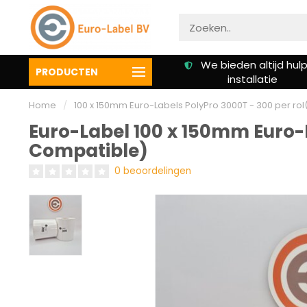
Gratis verzending vanaf €
We bieden altijd hulp 
PRODUCTEN
50,00
installatie
Home
/
100 x 150mm Euro-Labels PolyPro 3000T - 300 per r
Euro-Label 100 x 150mm Euro-
Compatible)
0 beoordelingen