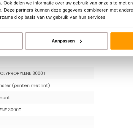
. Ook delen we informatie over uw gebruik van onze site met on
ls Zebra(
ZD421
) en Durapos(
EL-2180
).
e. Deze partners kunnen deze gegevens combineren met andere i
erzameld op basis van uw gebruik van hun services.
el ons zeker even op!
Aanpassen
POLYPROPYLENE 3000T
sfer (printen met lint)
anent
ENE 3000T