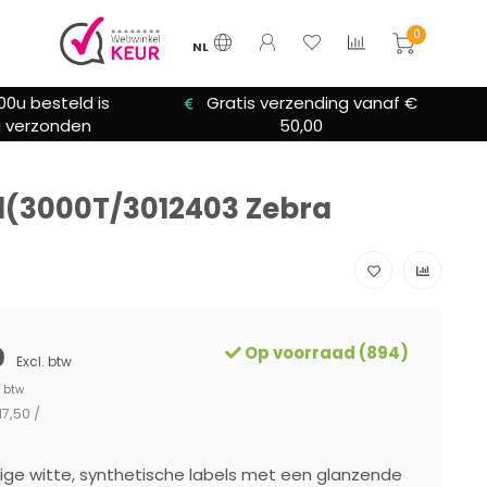
0
NL
00u besteld is
Gratis verzending vanaf €
 verzonden
50,00
ol(3000T/3012403 Zebra
0
Op voorraad (894)
Excl. btw
. btw
17,50 /
ige witte, synthetische labels met een glanzende