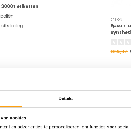
 3000T etiketten:
caliën
EPSON
Epson la
uitstraling
synthet
102x15
€183,47
Details
trouwbare kwaliteit en duurzaamheid voor
 van cookies
ent en advertenties te personaliseren, om functies voor social
beldesktopprinters met een maximale rol-