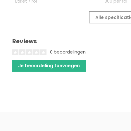
Etiket / rol
300 per rol
Alle specificat
Reviews
0 beoordelingen
Je beoordeling toevoegen