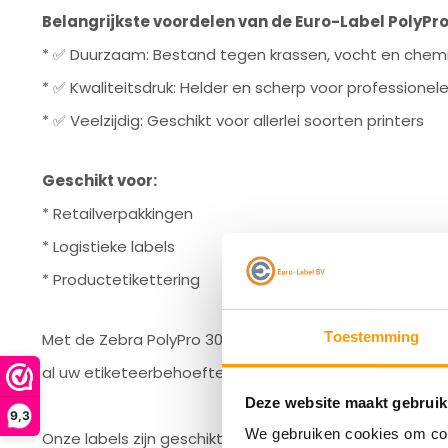
Belangrijkste voordelen van de Euro-Label PolyPro
* ✅ Duurzaam: Bestand tegen krassen, vocht en chemi
* ✅ Kwaliteitsdruk: Helder en scherp voor professionele 
* ✅ Veelzijdig: Geschikt voor allerlei soorten printers
Geschikt voor:
* Retailverpakkingen
* Logistieke labels
* Productetikettering
Toestemming
Met de Zebra PolyPro 3000T etiketten kiest u voor be
al uw etiketeerbehoeften.
Deze website maakt gebruik
9,3
We gebruiken cookies om cont
Onze labels zijn geschikt voor een breed scala aan la