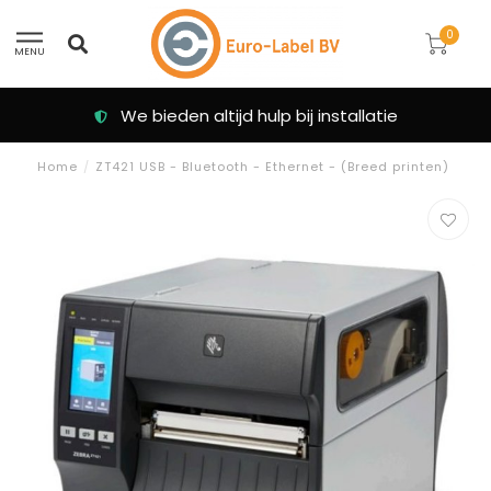
0
MENU
Klanten beoordelen ons met een 9.3
Home
/
ZT421 USB - Bluetooth - Ethernet - (Breed printen)