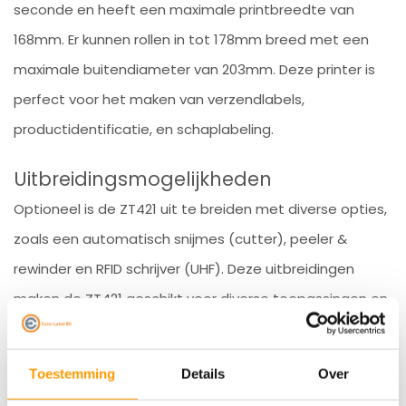
seconde en heeft een maximale printbreedte van
168mm. Er kunnen rollen in tot 178mm breed met een
maximale buitendiameter van 203mm. Deze printer is
perfect voor het maken van verzendlabels,
productidentificatie, en schaplabeling.
Uitbreidingsmogelijkheden
Optioneel is de ZT421 uit te breiden met diverse opties,
zoals een automatisch snijmes (cutter), peeler &
rewinder en RFID schrijver (UHF). Deze uitbreidingen
maken de ZT421 geschikt voor diverse toepassingen en
dragen bij aan de verhoging van productiviteit.
Varianten van de Zebra:
Toestemming
Details
Over