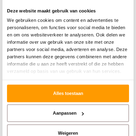
Direct Thermisch / Thermal Transfer - USB / RS232 /
Bluetooth / Ethernet - 203 dpi ->
ZT42162-T0E0000Z
Deze website maakt gebruik van cookies
We gebruiken cookies om content en advertenties te
personaliseren, om functies voor social media te bieden
Extra optie: Automatisch snijmes ->
ZT42162-
en om ons websiteverkeer te analyseren. Ook delen we
T2E0000Z
informatie over uw gebruik van onze site met onze
partners voor social media, adverteren en analyse. Deze
partners kunnen deze gegevens combineren met andere
Extra optie: Peeler en rewinder ->
ZT42162-
informatie die u aan ze heeft verstrekt of die ze hebben
T4E0000Z
verzameld op basis van uw gebruik van hun services.
Extra optie: RFID schrijver (UHF) ->
ZT42162-
Alles toestaan
T0E00C0Z
Aanpassen
Direct Thermisch / Thermal Transfer - USB / RS232 /
Bluetooth / Ethernet / Wi-Fi - 203 dpi ->
ZT42162-
Weigeren
T0EC000Z