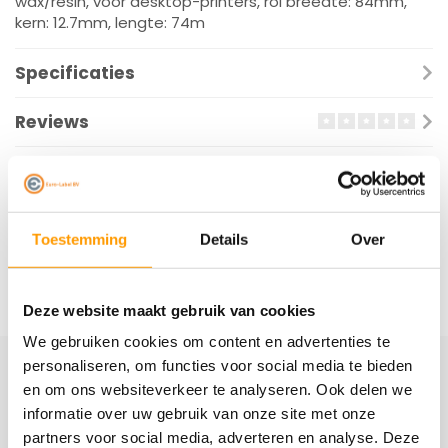
wax/resin, voor desktop-printers, rol breedte: 84mm,
kern: 12.7mm, lengte: 74m
Specificaties
Reviews
Gerelateerde producten
Toestemming
Details
Over
Deze website maakt gebruik van cookies
We gebruiken cookies om content en advertenties te
personaliseren, om functies voor social media te bieden
en om ons websiteverkeer te analyseren. Ook delen we
Schrijf je hier in voor onze nieuwsbrief
informatie over uw gebruik van onze site met onze
Ontvang onze nieuwste aanbiedingen en
partners voor social media, adverteren en analyse. Deze
kortingscodes