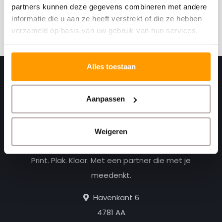
partners kunnen deze gegevens combineren met andere
informatie die u aan ze heeft verstrekt of die ze hebben
Abonneer
verzameld op basis van uw gebruik van hun services.
Alles toestaan
Aanpassen
Weigeren
Print. Plak. Klaar. Met een partner die met je
meedenkt.
Havenkant 6
4781 AA