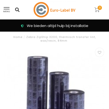
0
MENU
We bieden altijd hulp bij installatie
Home
/
Zebra ZipShip 3200, thermisch transfer lint,
wax/resin, 84mm