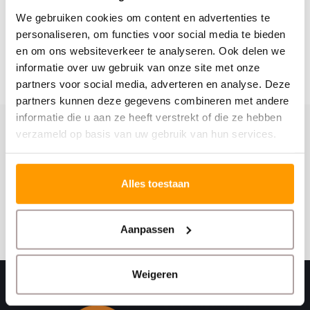
We gebruiken cookies om content en advertenties te
personaliseren, om functies voor social media te bieden
en om ons websiteverkeer te analyseren. Ook delen we
informatie over uw gebruik van onze site met onze
partners voor social media, adverteren en analyse. Deze
partners kunnen deze gegevens combineren met andere
informatie die u aan ze heeft verstrekt of die ze hebben
verzameld op basis van uw gebruik van hun services.
Schrijf je hier in voor onze nieuwsbrief
Ontvang onze nieuwste aanbiedingen en
kortingscodes
Alles toestaan
Abonneer
Aanpassen
Weigeren