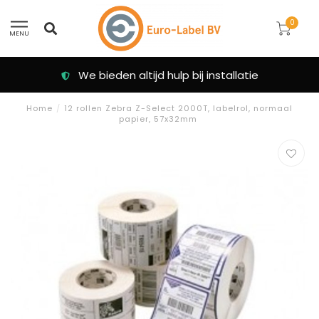
0
MENU
We bieden altijd hulp bij installatie
Home
/
12 rollen Zebra Z-Select 2000T, labelrol, normaal
papier, 57x32mm