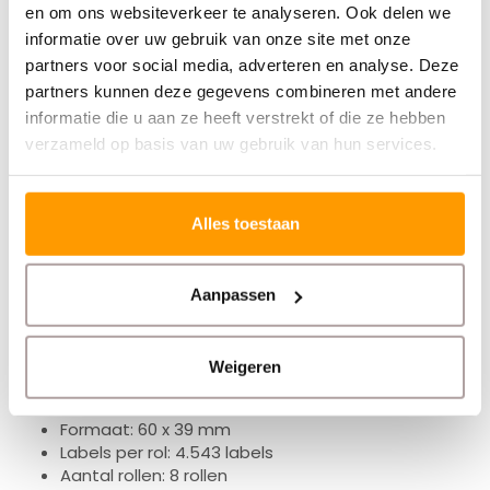
en om ons websiteverkeer te analyseren. Ook delen we
Grote rollen voor efficiënt werken
informatie over uw gebruik van onze site met onze
partners voor social media, adverteren en analyse. Deze
partners kunnen deze gegevens combineren met andere
Met
4.543 labels per rol
kun je efficiënt blijven werken:
informatie die u aan ze heeft verstrekt of die ze hebben
verzameld op basis van uw gebruik van hun services.
Minder vaak rollen wisselen
Minder stilstand tijdens printen
Ideaal voor grotere volumes
Alles toestaan
Zo houd je tempo tijdens drukke werkdagen.
Aanpassen
Specificaties
Weigeren
Formaat: 60 x 39 mm
Labels per rol: 4.543 labels
Aantal rollen: 8 rollen