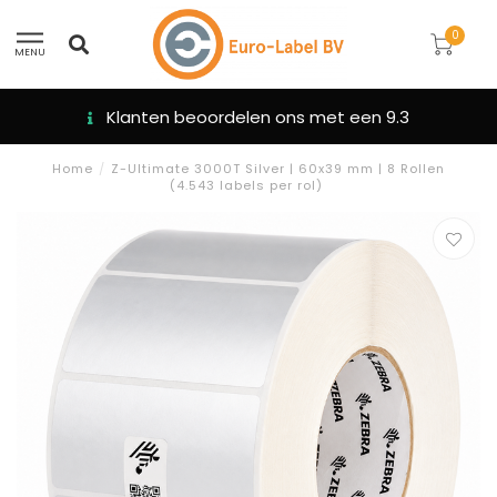
0
MENU
Klanten beoordelen ons met een 9.3
Home
/
Z-Ultimate 3000T Silver | 60x39 mm | 8 Rollen
(4.543 labels per rol)