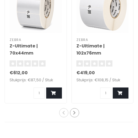
ZEBRA
ZEBRA
Z-Ultimate |
Z-Ultimate |
70x44mm
102x76mm
€612,00
€419,00
Stukprijs: €87,50 / Stuk
Stukprijs: €108,15 / Stuk