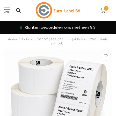
0
MENU
Klanten beoordelen ons met een 9.3
Home
/
Z-Select 2000T | 148x210 mm | 4 Rollen (700 labels
per rol)