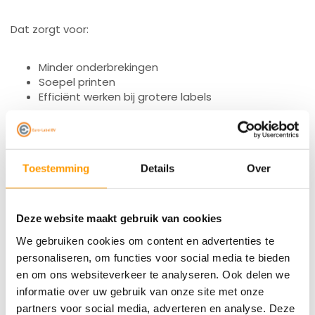
Dat zorgt voor:
Minder onderbrekingen
Soepel printen
Efficiënt werken bij grotere labels
Aanbevolen linten
Toestemming
Details
Over
Voor het beste printresultaat adviseert Zebra onder
Deze website maakt gebruik van cookies
andere:
We gebruiken cookies om content en advertenties te
personaliseren, om functies voor social media te bieden
2100 wax
en om ons websiteverkeer te analyseren. Ook delen we
2300 wax
informatie over uw gebruik van onze site met onze
3200 wax/hars
partners voor social media, adverteren en analyse. Deze
3400 wax/hars