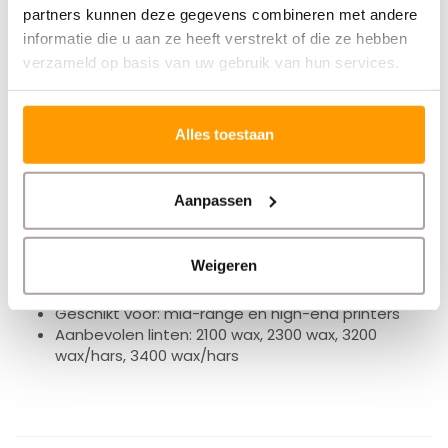
partners kunnen deze gegevens combineren met andere
informatie die u aan ze heeft verstrekt of die ze hebben
verzameld op basis van uw gebruik van hun services.
Specificaties
Alles toestaan
Formaat: 148 x 210 mm
Labels per rol: 700 labels
Aantal rollen: 4 rollen
Aanpassen
Materiaal: mat gecoat papier
Printtype: thermal transfer
Kleur: wit
Weigeren
Kern: 76 mm
Maximale roldiameter: 200 mm
Geschikt voor: mid-range en high-end printers
Aanbevolen linten: 2100 wax, 2300 wax, 3200
wax/hars, 3400 wax/hars