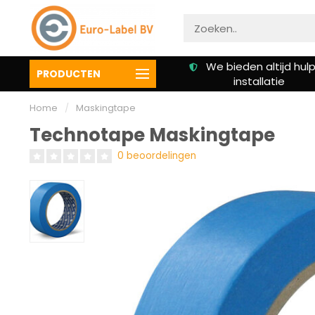
We bieden altijd hulp bij
Klanten beoordelen on
PRODUCTEN
installatie
een 9.3
Home
/
Maskingtape
Technotape Maskingtape
0 beoordelingen