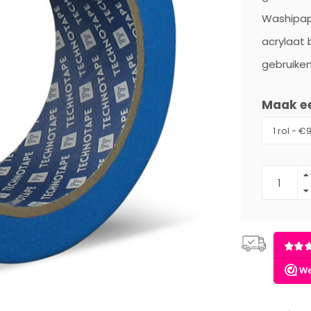
Washipap
acrylaat 
gebruiken
Maak e