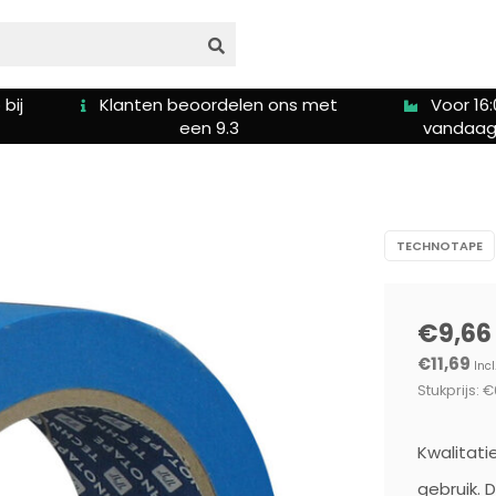
s met
Voor 16:00u besteld is
Gratis ver
vandaag verzonden
5
TECHNOTAPE
€9,66
€11,69
Incl
Stukprijs: €
Kwalitati
gebruik. 