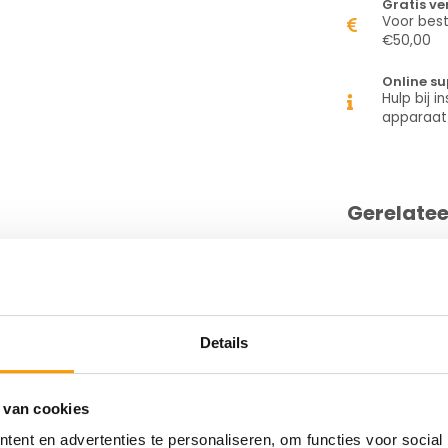
Gratis v
Voor best
€50,00
Online su
Hulp bij in
apparaat
Gerelate
el gebruik. Deze tape is gemaakt van
endige solvent acrylaat belijming,
watergedragen lakken. Indoor tot max. 5
Details
t zonlicht is afgeplakt.
 van cookies
ent en advertenties te personaliseren, om functies voor social