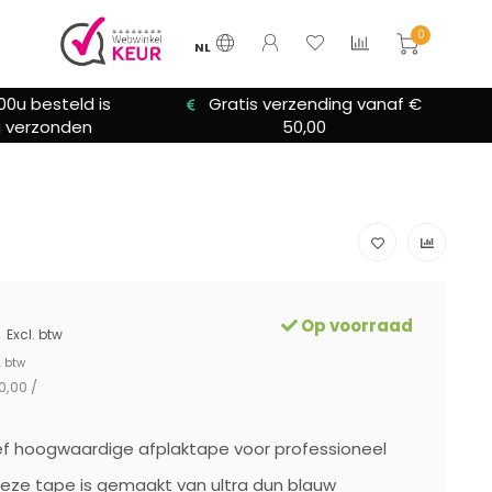
0
NL
zending vanaf €
We bieden altijd hulp bij
0,00
installatie
Op voorraad
Excl. btw
. btw
0,00 /
ef hoogwaardige afplaktape voor professioneel
Deze tape is gemaakt van ultra dun blauw