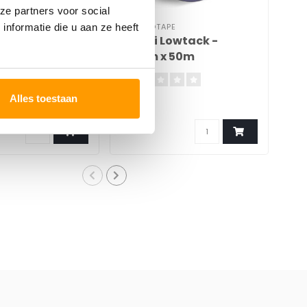
ze partners voor social
PE
TECHNOTAPE
TEC
nformatie die u aan ze heeft
old - 48mm x
Washi Lowtack -
SP
38mm x 50m
Alles toestaan
€7,42
€4