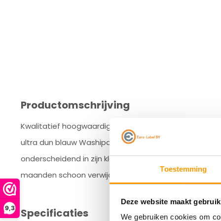
Productomschrijving
Kwalitatief hoogwaardige afplaktape voor professione
ultra dun blauw Washipapier voorzien van een UV-best
onderscheidend in zijn kleur en goed te gebruiken bij 
Toestemming
maanden schoon verwijderbaar, mits de lijmzijde van he
Deze website maakt gebruik
9,3
Specificaties
We gebruiken cookies om cont