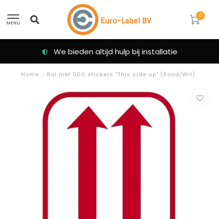
0
MENU
We bieden altijd hulp bij installatie
Home
/
Rol met 500 stickers "This side up" (Rood/Wit)