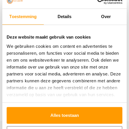
op rol.
Toestemming
Details
Over
Ideaal om de boven- en onderkant van uw dozen te
markeren en voorzichtigheid te bevorderen.
Deze website maakt gebruik van cookies
Specificaties
We gebruiken cookies om content en advertenties te
personaliseren, om functies voor social media te bieden
Reviews
en om ons websiteverkeer te analyseren. Ook delen we
informatie over uw gebruik van onze site met onze
Gerelateerde producten
partners voor social media, adverteren en analyse. Deze
partners kunnen deze gegevens combineren met andere
informatie die u aan ze heeft verstrekt of die ze hebben
verzameld op basis van uw gebruik van hun services.
Alles toestaan