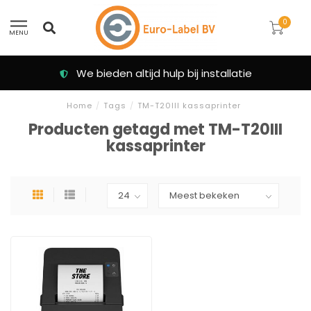
0
MENU
We bieden altijd hulp bij installatie
Home
/
Tags
/
TM-T20III kassaprinter
Producten getagd met TM-T20III
kassaprinter