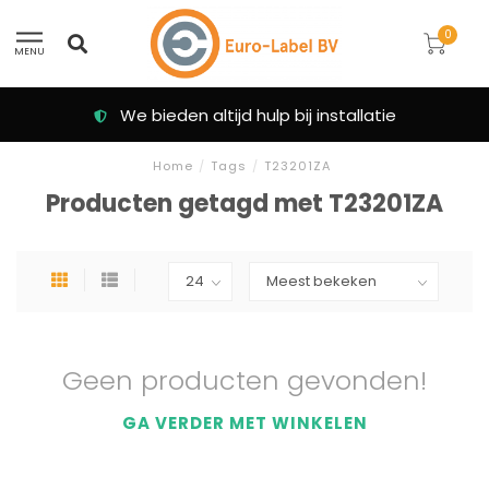
0
MENU
We bieden altijd hulp bij installatie
Home
/
Tags
/
T23201ZA
Producten getagd met T23201ZA
Geen producten gevonden!
GA VERDER MET WINKELEN