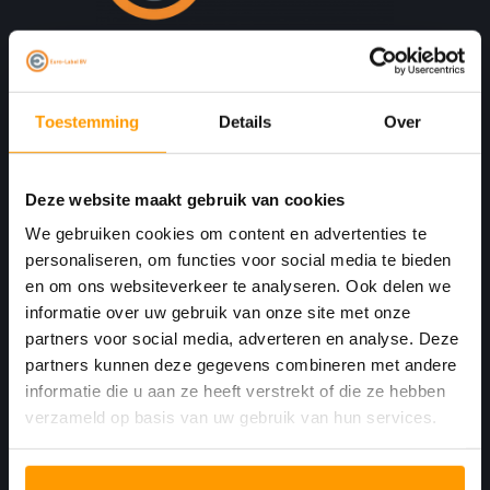
Print. Plak. Klaar. Met een partner die met je
meedenkt.
Toestemming
Details
Over
Havenkant 6
4781 AA
Deze website maakt gebruik van cookies
Moerdijk Nederland
We gebruiken cookies om content en advertenties te
personaliseren, om functies voor social media te bieden
+31 (0)168 416 513
en om ons websiteverkeer te analyseren. Ook delen we
informatie over uw gebruik van onze site met onze
+31 (0)613461456
partners voor social media, adverteren en analyse. Deze
partners kunnen deze gegevens combineren met andere
info@euro-label.nl
informatie die u aan ze heeft verstrekt of die ze hebben
verzameld op basis van uw gebruik van hun services.