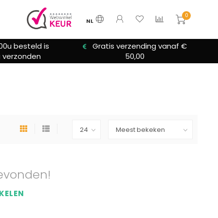
0
NL
00u besteld is
Gratis verzending vanaf €
 verzonden
50,00
evonden!
KELEN