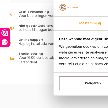
Gratis verzending
Voor bestellingen vanaf €50,00
Toestemming
Niet goed? Geld terug
Je hebt 14 dagen bedenktijd
Deze website maakt gebruik
Online support
9,3
Hulp bij installatie van je apparaat
We gebruiken cookies om cont
websiteverkeer te analyseren
Snelle levering
Voor 16:00 uur besteld is vandaag
media, adverteren en analys
verzonden!
verstrekt of die ze hebben v
Weigeren