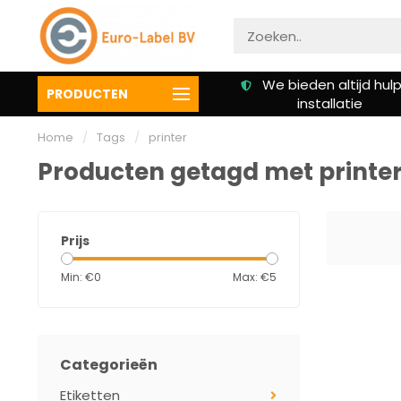
Gratis verzending vanaf €
We bieden altijd hulp 
PRODUCTEN
50,00
installatie
Home
/
Tags
/
printer
Producten getagd met printe
Prijs
Min: €
0
Max: €
5
Categorieën
Etiketten