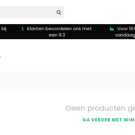
bij
Klanten beoordelen ons met
Voor 16:
een 9.3
vandaag
r
Geen producten g
GA VERDER MET WIN