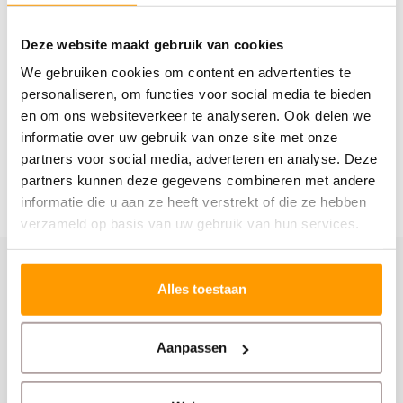
€45,00
Deze website maakt gebruik van cookies
We gebruiken cookies om content en advertenties te
personaliseren, om functies voor social media te bieden
en om ons websiteverkeer te analyseren. Ook delen we
informatie over uw gebruik van onze site met onze
partners voor social media, adverteren en analyse. Deze
partners kunnen deze gegevens combineren met andere
informatie die u aan ze heeft verstrekt of die ze hebben
verzameld op basis van uw gebruik van hun services.
Schrijf je hier in voor onze nieuwsbrief
Alles toestaan
Ontvang onze nieuwste aanbiedingen en
kortingscodes
Aanpassen
Abonneer