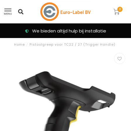
0
MENU
We bieden altijd hulp bij installatie
Home
/
Pistoolgreep voor TC22 / 27 (Trigger Handle)