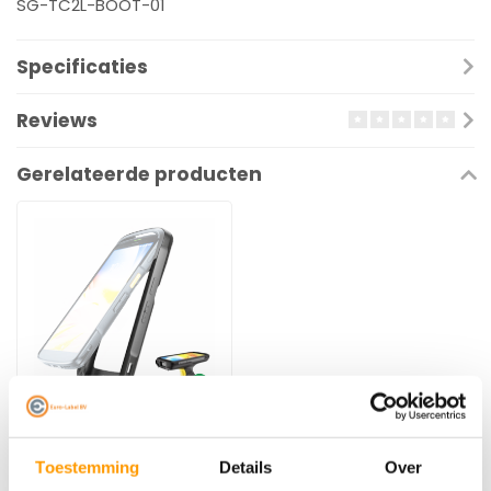
SG-TC2L-BOOT-01
Specificaties
Reviews
Gerelateerde producten
ZEBRA
Protective case voor
Toestemming
Details
Over
TC22 / 27