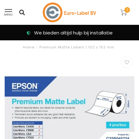
0
MENU
We bieden altijd hulp bij installatie
Home
/
Premium Matte Labels | 102 x 152 mm