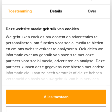
Heb je een vraag of twijfel je over de juiste oplossing?
Bel ons of start een chat via de website.
Toestemming
Details
Over
Print. Plak. Klaar.
Deze website maakt gebruik van cookies
Met een partner die met je meedenkt.
We gebruiken cookies om content en advertenties te
personaliseren, om functies voor social media te bieden
Specificaties
en om ons websiteverkeer te analyseren. Ook delen we
informatie over uw gebruik van onze site met onze
Reviews
partners voor social media, adverteren en analyse. Deze
partners kunnen deze gegevens combineren met andere
Gerelateerde producten
informatie die u aan ze heeft verstrekt of die ze hebben
verzameld op basis van uw gebruik van hun services.
Alles toestaan