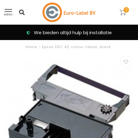
0
MENU
We bieden altijd hulp bij installatie
Home
/
Epson ERC 43, colour ribbon, black