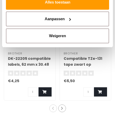
Alles toestaan
Aanpassen
Weigeren
BROTHER
BROTHER
DK-22205 compatible
Compatible TZe-131
labels, 62 mm x 30.48
tape zwart op
m, incl brother
transparant 12 mm x 8
houder, permanent
meter
€4,25
€6,50