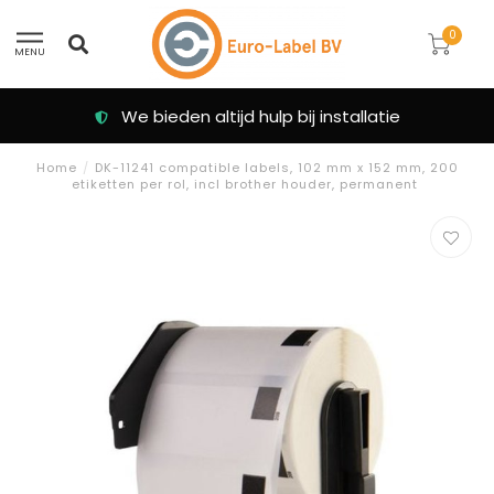
0
MENU
installatie
Klanten beoordelen ons me
Home
/
DK-11241 compatible labels, 102 mm x 152 mm, 200
etiketten per rol, incl brother houder, permanent