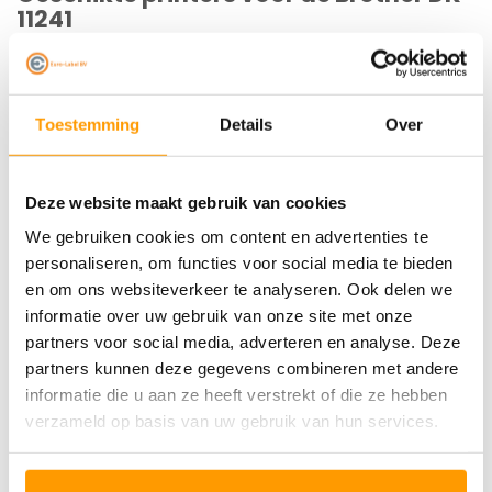
11241
De compatible Brother DK-11241 labels zijn net als de
originele Brother labels geschikt voor de volgende
Toestemming
Details
Over
printers:
QL 1050N
Deze website maakt gebruik van cookies
QL 1060N
QL 1100
We gebruiken cookies om content en advertenties te
QL 1110
personaliseren, om functies voor social media te bieden
TD 2130N
en om ons websiteverkeer te analyseren. Ook delen we
TD 4100N
informatie over uw gebruik van onze site met onze
partners voor social media, adverteren en analyse. Deze
Specificaties
partners kunnen deze gegevens combineren met andere
informatie die u aan ze heeft verstrekt of die ze hebben
Reviews
verzameld op basis van uw gebruik van hun services.
Gerelateerde producten