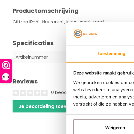
Productomschrijving
Citizen IR-51, kleurenlint, kleur: zwart, rood
Specificaties
Toestemming
Artikelnummer
IR51R/B
Deze website maakt gebruik
9,3
Reviews
We gebruiken cookies om cont
websiteverkeer te analyseren
0 beoordelingen
media, adverteren en analys
verstrekt of die ze hebben v
Je beoordeling toevoegen
Weigeren