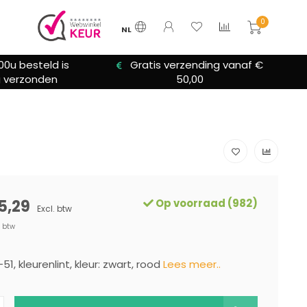
0
NL
00u besteld is
Gratis verzending vanaf €
 verzonden
50,00
5,29
Op voorraad (982)
Excl. btw
. btw
-51, kleurenlint, kleur: zwart, rood
Lees meer..