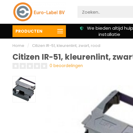
Gratis verzending vanaf €
We bieden altijd hulp 
PRODUCTEN
50,00
installatie
Home
/
Citizen IR-51, kleurenlint, zwart, rood
Citizen IR-51, kleurenlint, zwar
0 beoordelingen