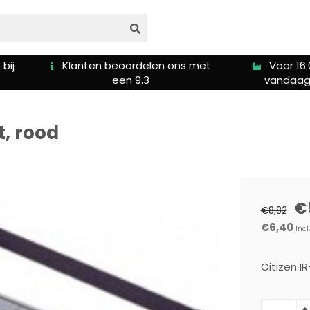
bij
Klanten beoordelen ons met
Voor 16:
een 9.3
vandaag
t, rood
€
€8,82
€6,40
Incl
Citizen IR