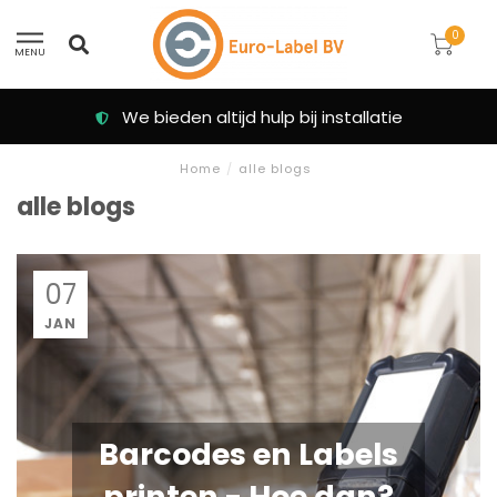
0
MENU
We bieden altijd hulp bij installatie
Home
/
alle blogs
alle blogs
07
JAN
Barcodes en Labels
printen - Hoe dan?