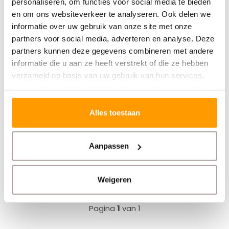
personaliseren, om functies voor social media te bieden
en om ons websiteverkeer te analyseren. Ook delen we
Zebra labelprinter print niet goed meer
informatie over uw gebruik van onze site met onze
zebra labelprinter software
partners voor social media, adverteren en analyse. Deze
partners kunnen deze gegevens combineren met andere
informatie die u aan ze heeft verstrekt of die ze hebben
verzameld op basis van uw gebruik van hun services.
Nieuwsbrief
Ontvang onze nieuwste aanbiedingen en
kortingscodes
Alles toestaan
Aanpassen
Abonneer
Weigeren
Pagina
1
van 1