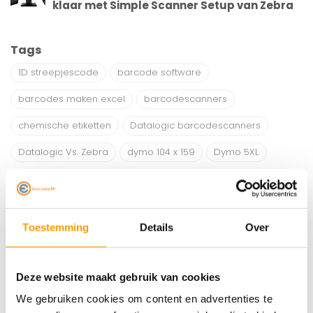
klaar met Simple Scanner Setup van Zebra
Tags
1D streepjescode
barcode software
barcodes maken excel
barcodescanners
chemische etiketten
Datalogic barcodescanners
Datalogic Vs. Zebra
dymo 104 x 159
Dymo 5XL
Dymo compatible labels
Dymo Labelwriter 550
GHS labels
GK420 callibreren
GK420D Drivers
Toestemming
Details
Over
Industriële printers
labelprinters
Link-OS
Mobiele printers
Onderhoud zebra labelprinter
Deze website maakt gebruik van cookies
S0904980
Zebra barcodescanners
We gebruiken cookies om content en advertenties te
Zebra GK420 cleanining
Zebra GK420D instellingen