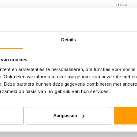
ZEBRA
GK420D 
t op verpakkingen en kratten. Heb je
Neem dan contact met ons op. We kunnen
€199,00
Details
 van cookies
ent en advertenties te personaliseren, om functies voor social
. Ook delen we informatie over uw gebruik van onze site met on
e. Deze partners kunnen deze gegevens combineren met andere i
oor je barcode printer
erzameld op basis van uw gebruik van hun services.
ische printers
 lijm (Removable)
Aanpassen
p