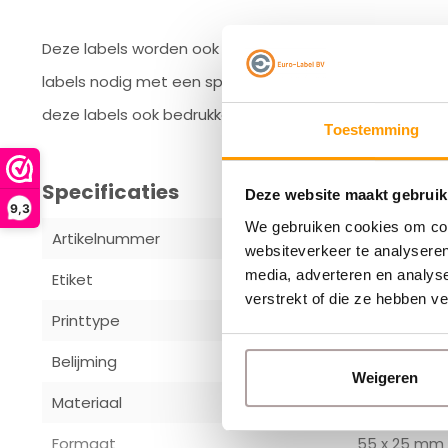
Deze labels worden ook veel in de food-sector gebruik
labels nodig met een speciale diepvries belijming? 
deze labels ook bedrukken met je logo of bedrijfs-info.
Toestemming
Specificaties
Deze website maakt gebruik
9,3
We gebruiken cookies om cont
Artikelnummer
A109215
websiteverkeer te analyseren
media, adverteren en analys
Etiket
55x 25 mm v
verstrekt of die ze hebben v
Printtype
Direct therm
Belijming
Afneembare
Weigeren
Materiaal
Thermo-To
Formaat
55 x 25 mm