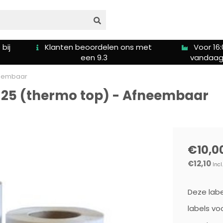
ns met
Voor 16:00u besteld is
Gratis ve
vandaag verzonden
fneembaar
 x 25 (thermo top) - Afneembaar
€10,0
€12,10
Incl
Deze labe
labels voo