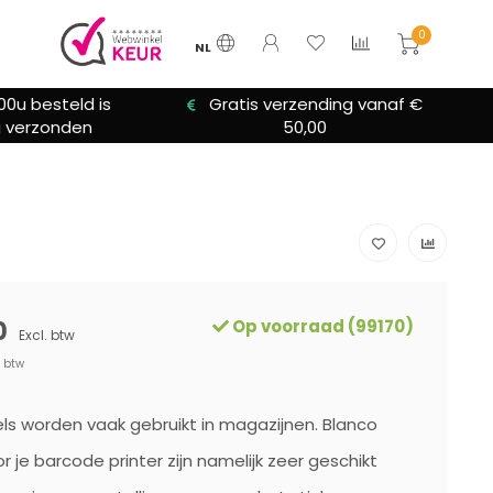
0
NL
rzending vanaf €
We bieden altijd hulp bij
50,00
installatie
0
Op voorraad (99170)
Excl. btw
. btw
ls worden vaak gebruikt in magazijnen. Blanco
r je barcode printer zijn namelijk zeer geschikt