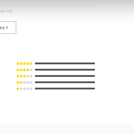
er rol
ies