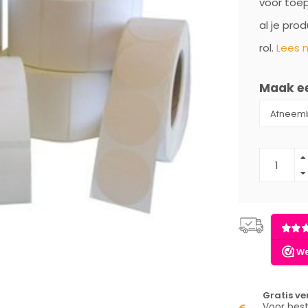
voor toep
al je pro
rol.
Lees m
Maak e
Gratis v
Voor best