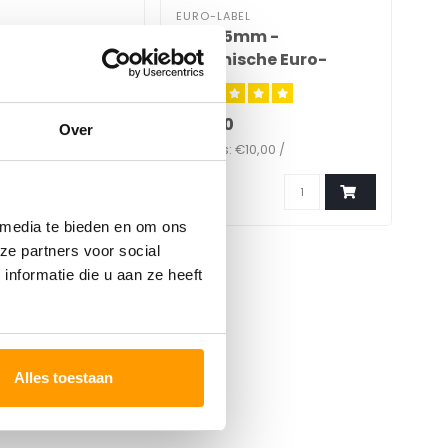
EURO-LABEL
Labelprinter
60 x 25mm -
Thermische Euro-
Labels 2.000 per rol
€10,00
Over
Stukprijs: €10,00 /
 media te bieden en om ons
ze partners voor social
nformatie die u aan ze heeft
Alles toestaan