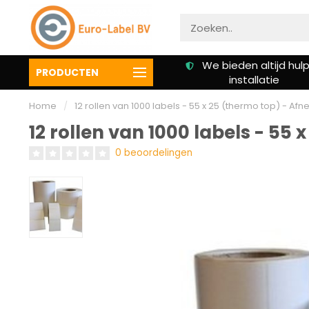
We bieden altijd hulp bij
Klanten beoordelen o
PRODUCTEN
installatie
een 9.3
Home
/
12 rollen van 1000 labels - 55 x 25 (thermo top) - A
12 rollen van 1000 labels - 55
0 beoordelingen