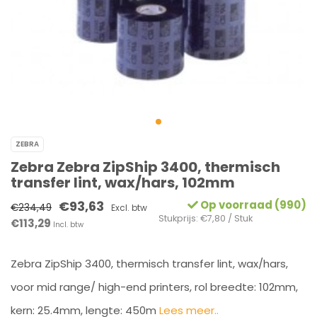
ZEBRA
Zebra Zebra ZipShip 3400, thermisch
transfer lint, wax/hars, 102mm
€93,63
Op voorraad (990)
€234,49
Excl. btw
Stukprijs: €7,80 / Stuk
€113,29
Incl. btw
Zebra ZipShip 3400, thermisch transfer lint, wax/hars,
voor mid range/ high-end printers, rol breedte: 102mm,
kern: 25.4mm, lengte: 450m
Lees meer..