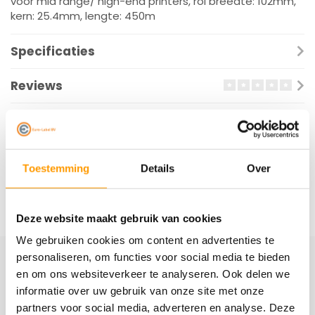
voor mid range/ high-end printers, rol breedte: 102mm,
kern: 25.4mm, lengte: 450m
Specificaties
Reviews
Gerelateerde producten
Toestemming
Details
Over
Deze website maakt gebruik van cookies
We gebruiken cookies om content en advertenties te
personaliseren, om functies voor social media te bieden
en om ons websiteverkeer te analyseren. Ook delen we
Schrijf je hier in voor onze nieuwsbrief
informatie over uw gebruik van onze site met onze
Ontvang onze nieuwste aanbiedingen en
partners voor social media, adverteren en analyse. Deze
kortingscodes