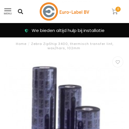
0
MENU
We bieden altijd hulp bij installatie
Home
/
Zebra ZipShip 3400, thermisch transfer lint,
wax/hars, 102mm