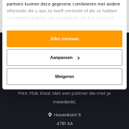
partners kunnen deze gegevens combineren met andere
informatie die u aan ze heeft verstrekt of die ze hebben
Abonneer
verzameld op basis van uw gebruik van hun services.
Alles toestaan
Aanpassen
Weigeren
Print. Plak. Klaar. Met een partner die met je
meedenkt.
Havenkant 6
4781 AA