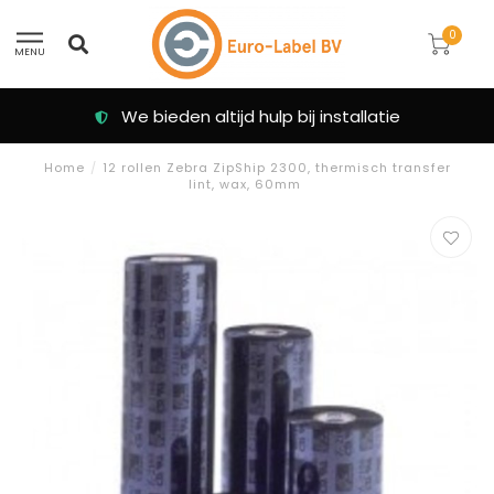
0
MENU
We bieden altijd hulp bij installatie
Home
/
12 rollen Zebra ZipShip 2300, thermisch transfer
lint, wax, 60mm