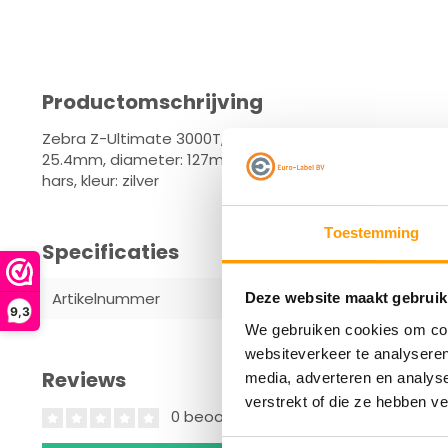
Productomschrijving
Zebra Z-Ultimate 3000T, labelrol, synthetisch (polyeste
25.4mm, diameter: 127mm, afmetingen (WxH): 70x32mm, 2
hars, kleur: zilver
Toestemming
Specificaties
Artikelnummer
3006628
Deze website maakt gebruik
9,3
We gebruiken cookies om cont
websiteverkeer te analyseren
Reviews
media, adverteren en analys
verstrekt of die ze hebben v
0 beoordelingen