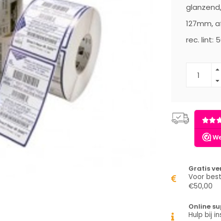
glanzend,
127mm, af
rec. lint: 
Gratis v
Voor best
€50,00
Online su
Hulp bij in