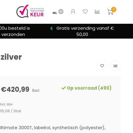
0
NL
00u besteld is
Gratis verzending vanaf €
 verzonden
50,00
zilver
€420,99
Op voorraad (490)
Excl.
Incl. btw
35,08 / Stuk
ltimate 3000T, labelrol, synthetisch (polyester),