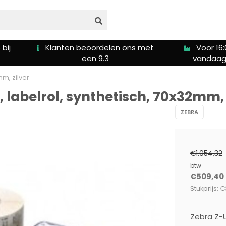
bij
Klanten beoordelen ons met
Voor 16:
een 9.3
vandaag
mm, zilver
 labelrol, synthetisch, 70x32mm, 
ZEBRA
€1.054,32
btw
€509,40
Stukprijs: €
Zebra Z-U