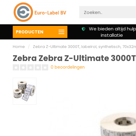
Gratis verzending vanaf €
We bieden altijd hulp 
PRODUCTEN
50,00
installatie
Home
/
Zebra Z-Ultimate 3000T, labelrol, synthetisch, 70x32
Zebra Zebra Z-Ultimate 3000T,
0 beoordelingen